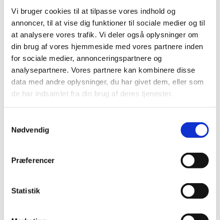
Revurdering af de resterende undergrupper i
Vi bruger cookies til at tilpasse vores indhold og
ATC-gruppe C
annoncer, til at vise dig funktioner til sociale medier og til
|
4. juli 2006
|
at analysere vores trafik. Vi deler også oplysninger om
Lægemiddelstyrelsen har tidligere informeret
din brug af vores hjemmeside med vores partnere inden
virksomheder og en række videnskabelige selskaber
…
for sociale medier, annonceringspartnere og
analysepartnere. Vores partnere kan kombinere disse
Brev til videnskabelige selskaber om
data med andre oplysninger, du har givet dem, eller som
blodtryksbehandling
de har indsamlet fra din brug af deres tjenester.
|
7. marts 2006
|
Som et led i arbejdet med revurdering af lægemidlers
Samtykkevalg
tilskudsstatus er Lægemiddelstyrelsen begyndt at se på
…
Nødvendig
Præferencer
Alle (2506)
TID
Statistik
2026 (84)
2025 (158)