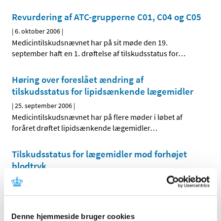
Revurdering af ATC-grupperne C01, C04 og C05
|
6. oktober 2006
|
Medicintilskudsnævnet har på sit møde den 19.
september haft en 1. drøftelse af tilskudsstatus for
…
Høring over foreslået ændring af
tilskudsstatus for lipidsænkende lægemidler
|
25. september 2006
|
Medicintilskudsnævnet har på flere møder i løbet af
foråret drøftet lipidsænkende lægemidler
…
Tilskudsstatus for lægemidler mod forhøjet
blodtryk
|
4. juli 2006
|
Lægemiddelstyrelsen skrev den 6. marts 2006 til en
række videnskabelige selskaber for at få afklaret en
…
Denne hjemmeside bruger cookies