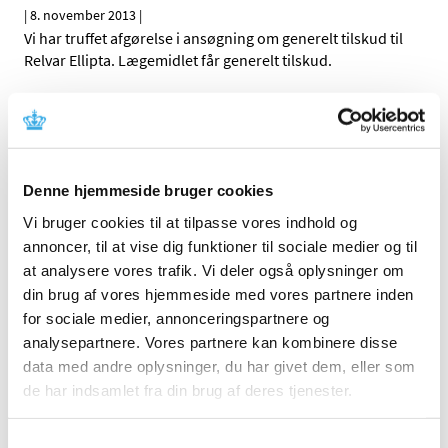
|
8. november 2013
|
Vi har truffet afgørelse i ansøgning om generelt tilskud til
Relvar Ellipta. Lægemidlet får generelt tilskud.
Alle (2505)
TID
Denne hjemmeside bruger cookies
2026 (83)
2025 (158)
Vi bruger cookies til at tilpasse vores indhold og
annoncer, til at vise dig funktioner til sociale medier og til
2024 (224)
at analysere vores trafik. Vi deler også oplysninger om
2023 (195)
din brug af vores hjemmeside med vores partnere inden
2022 (197)
for sociale medier, annonceringspartnere og
2021 (516)
analysepartnere. Vores partnere kan kombinere disse
2020 (263)
data med andre oplysninger, du har givet dem, eller som
2019 (159)
de har indsamlet fra din brug af deres tjenester.
2018 (150)
Samtykkevalg
2017 (167)