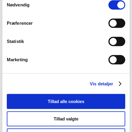
Nødvendig
2016 (167)
2015 (33)
Præferencer
2014 (44)
2013 (49)
december (4)
Statistik
november (5)
oktober (3)
Marketing
september (6)
august (2)
juli (2)
Vis detaljer
juni (2)
maj (3)
april (6)
Tillad alle cookies
marts (10)
februar (4)
Tillad valgte
januar (2)