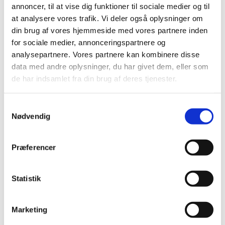
annoncer, til at vise dig funktioner til sociale medier og til
Vi har truffet afgørelse i ansøgning om generelt tilskud til
at analysere vores trafik. Vi deler også oplysninger om
Anoro. Lægemidlet får generelt tilskud.
din brug af vores hjemmeside med vores partnere inden
for sociale medier, annonceringspartnere og
analysepartnere. Vores partnere kan kombinere disse
Alle (2506)
data med andre oplysninger, du har givet dem, eller som
TID
de har indsamlet fra din brug af deres tjenester.
2026 (84)
2025 (158)
Samtykkevalg
2024 (224)
Nødvendig
2023 (195)
2022 (197)
Præferencer
2021 (516)
2020 (263)
Statistik
2019 (159)
2018 (150)
Marketing
2017 (167)