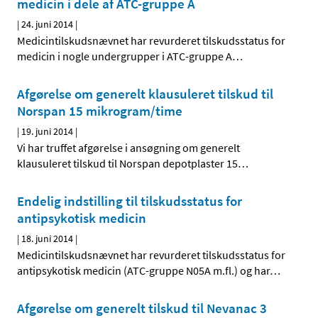
medicin i dele af ATC-gruppe A
|
24. juni 2014
|
Medicintilskudsnævnet har revurderet tilskudsstatus for
medicin i nogle undergrupper i ATC-gruppe A
…
Afgørelse om generelt klausuleret tilskud til
Norspan 15 mikrogram/time
|
19. juni 2014
|
Vi har truffet afgørelse i ansøgning om generelt
klausuleret tilskud til Norspan depotplaster 15
…
Endelig indstilling til tilskudsstatus for
antipsykotisk medicin
|
18. juni 2014
|
Medicintilskudsnævnet har revurderet tilskudsstatus for
antipsykotisk medicin (ATC-gruppe N05A m.fl.) og har
…
Afgørelse om generelt tilskud til Nevanac 3