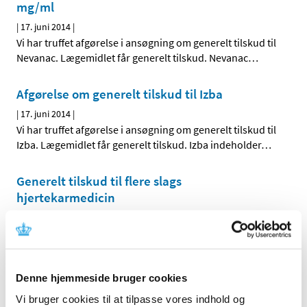
mg/ml
|
17. juni 2014
|
Vi har truffet afgørelse i ansøgning om generelt tilskud til
Nevanac. Lægemidlet får generelt tilskud. Nevanac
…
Afgørelse om generelt tilskud til Izba
|
17. juni 2014
|
Vi har truffet afgørelse i ansøgning om generelt tilskud til
Izba. Lægemidlet får generelt tilskud. Izba indeholder
…
Generelt tilskud til flere slags
hjertekarmedicin
|
12. juni 2014
|
Med virkning fra den 23. juni 2014 har vi besluttet at give
generelt tilskud til følgende hjertekarmedicin, der ikke
…
Denne hjemmeside bruger cookies
Afgørelse om generelt tilskud til Anoro
Vi bruger cookies til at tilpasse vores indhold og
|
6. juni 2014
|