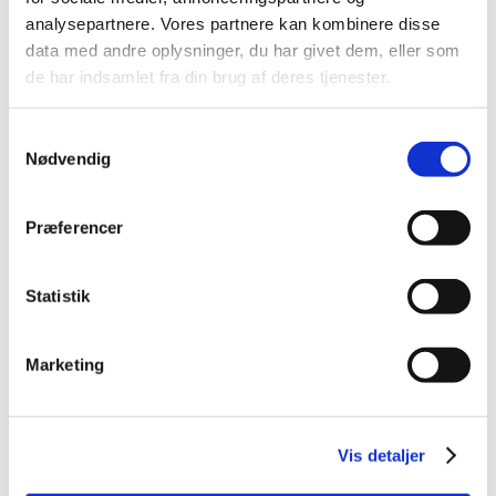
2026 (84)
analysepartnere. Vores partnere kan kombinere disse
2025 (158)
data med andre oplysninger, du har givet dem, eller som
2024 (224)
de har indsamlet fra din brug af deres tjenester.
2023 (195)
2022 (197)
Samtykkevalg
2021 (516)
Nødvendig
2020 (263)
2019 (159)
Præferencer
2018 (150)
2017 (167)
Statistik
2016 (167)
2015 (33)
Marketing
2014 (44)
december (3)
november (3)
Vis detaljer
oktober (1)
september (7)