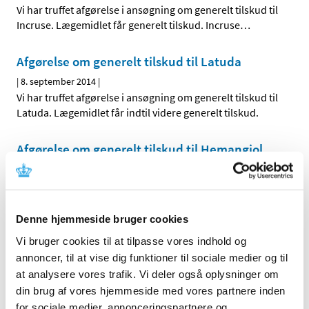
Vi har truffet afgørelse i ansøgning om generelt tilskud til
Incruse. Lægemidlet får generelt tilskud. Incruse
…
Afgørelse om generelt tilskud til Latuda
|
8. september 2014
|
Vi har truffet afgørelse i ansøgning om generelt tilskud til
Latuda. Lægemidlet får indtil videre generelt tilskud.
Afgørelse om generelt tilskud til Hemangiol
(opdateret)
|
5. september 2014
|
Vi har truffet afgørelse i ansøgning om generelt tilskud til
Hemangiol. Lægemidlet får ikke generelt tilskud
…
Denne hjemmeside bruger cookies
Vi bruger cookies til at tilpasse vores indhold og
annoncer, til at vise dig funktioner til sociale medier og til
Alle (2506)
at analysere vores trafik. Vi deler også oplysninger om
TID
din brug af vores hjemmeside med vores partnere inden
for sociale medier, annonceringspartnere og