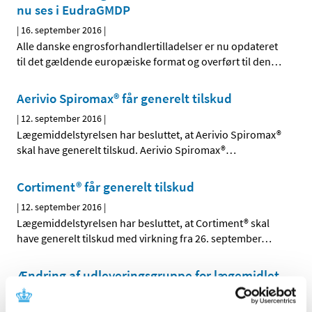
nu ses i EudraGMDP
|
16. september 2016
|
Alle danske engrosforhandlertilladelser er nu opdateret
til det gældende europæiske format og overført til den
…
Aerivio Spiromax® får generelt tilskud
|
12. september 2016
|
Lægemiddelstyrelsen har besluttet, at Aerivio Spiromax®
skal have generelt tilskud. Aerivio Spiromax®
…
Cortiment® får generelt tilskud
|
12. september 2016
|
Lægemiddelstyrelsen har besluttet, at Cortiment® skal
have generelt tilskud med virkning fra 26. september
…
Ændring af udleveringsgruppe for lægemidlet
Onytec, medicinsk neglelak i
pakningsstørrelsen 3,3 ml.