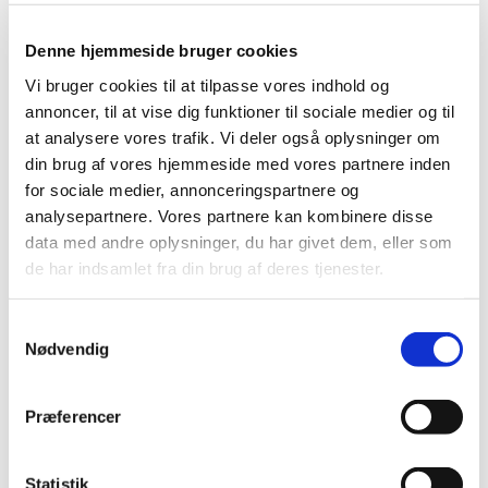
|
6. september 2016
|
Udleveringsgruppen for lægemidlet Onytec, medicinsk
Denne hjemmeside bruger cookies
neglelak 80 mg/g, ændres pr. 19. december 2016.
…
Vi bruger cookies til at tilpasse vores indhold og
annoncer, til at vise dig funktioner til sociale medier og til
Novo Nordisk tilbagekalder
at analysere vores trafik. Vi deler også oplysninger om
diabetesmedicinen GlucaGen® Hypokit
din brug af vores hjemmeside med vores partnere inden
for sociale medier, annonceringspartnere og
|
5. september 2016
|
Novo Nordisk A/S tilbagekalder batch (et parti) af
analysepartnere. Vores partnere kan kombinere disse
GlucaGen® Hypokit i Danmark, da enkelte produkter
…
data med andre oplysninger, du har givet dem, eller som
de har indsamlet fra din brug af deres tjenester.
Alle (2506)
Samtykkevalg
Nødvendig
TID
2026 (84)
2025 (158)
Præferencer
2024 (224)
2023 (195)
Statistik