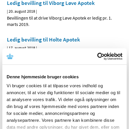
Ledig bevilling til Viborg Løve Apotek
|
20. august 2018
|
Bevillingen til at drive Viborg Løve Apotek er ledig pr. 1.
marts 2019.
Ledig bevilling til Holte Apotek
|
17. august 2018
|
Bevillingen til at drive Holte Apotek er ledig pr. 1. maj
2019.
Denne hjemmeside bruger cookies
Alle (2506)
Vi bruger cookies til at tilpasse vores indhold og
TID
annoncer, til at vise dig funktioner til sociale medier og til
2026 (84)
at analysere vores trafik. Vi deler også oplysninger om
din brug af vores hjemmeside med vores partnere inden
2025 (158)
for sociale medier, annonceringspartnere og
2024 (224)
analysepartnere. Vores partnere kan kombinere disse
2023 (195)
data med andre oplysninger, du har givet dem, eller som