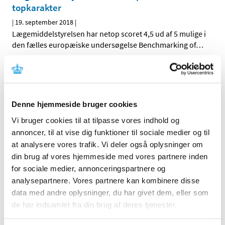
topkarakter
|
19. september 2018
|
Lægemiddelstyrelsen har netop scoret 4,5 ud af 5 mulige i
den fælles europæiske undersøgelse Benchmarking of
…
Ingen ændringer i tilskudsstatus for medicin til
lokalbehandling af gynækologiske infektioner
|
19. september 2018
|
Denne hjemmeside bruger cookies
Medicintilskudsnævnet har revurderet tilskudsstatus for
Vi bruger cookies til at tilpasse vores indhold og
medicin til lokalbehandling af gynækologiske
…
annoncer, til at vise dig funktioner til sociale medier og til
at analysere vores trafik. Vi deler også oplysninger om
Quetiapin depottabletter får generelt tilskud
din brug af vores hjemmeside med vores partnere inden
|
14. september 2018
|
for sociale medier, annonceringspartnere og
Lægemiddelstyrelsen har besluttet, at depottabletter, der
analysepartnere. Vores partnere kan kombinere disse
indeholder quetiapin, får generelt tilskud. Quetiapin
…
data med andre oplysninger, du har givet dem, eller som
de har indsamlet fra din brug af deres tjenester.
Forurenet valsartan har indtil videre ikke
medført øget forekomst af kræfttilfælde i