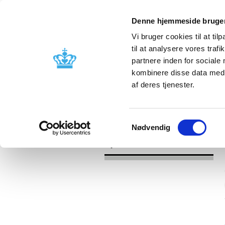
Denne hjemmeside bruger
Vi bruger cookies til at til
til at analysere vores tra
partnere inden for sociale
Godkendelse og
Bivirkninger
kombinere disse data med a
kontrol
produktinfo
af deres tjenester.
/
Nyheder
2016
Samtykkevalg
Nødvendig
Nyheder