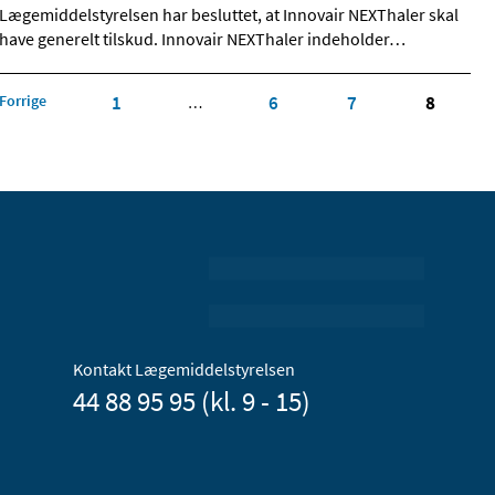
Lægemiddelstyrelsen har besluttet, at Innovair NEXThaler skal
have generelt tilskud. Innovair NEXThaler indeholder
…
Forrige
1
6
7
8
…
Kontakt Lægemiddelstyrelsen
44 88 95 95 (kl. 9 - 15)