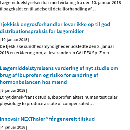
Lægemiddelstyrelsen har med virkning fra den 10. januar 2018
tilbagekaldt en tilladelse til detailforhandling af
…
Tjekkisk engrosforhandler lever ikke op til god
distributionspraksis for lægemidler
|
10. januar 2018
|
De tjekkiske sundhedsmyndigheder udstedte den 2. januar
2018 en erklæring om, at leverandøren GALPEX Sp. Z o.o
…
Lægemiddelstyrelsens vurdering af nyt studie om
brug af ibuprofen og risiko for ændring af
hormonbalancen hos mænd
|
9. januar 2018
|
Et nyt dansk-fransk studie, Ibuprofen alters human testicular
physiology to produce a state of compensated
…
Innovair NEXThaler® får generelt tilskud
|
4. januar 2018
|