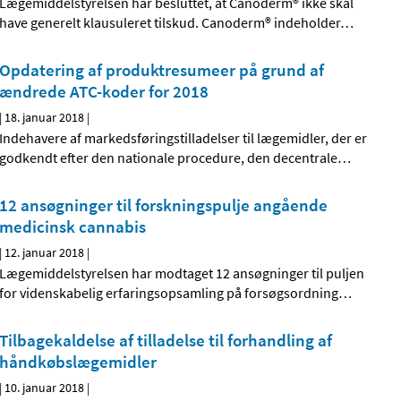
Lægemiddelstyrelsen har besluttet, at Canoderm® ikke skal
have generelt klausuleret tilskud. Canoderm® indeholder
…
Opdatering af produktresumeer på grund af
ændrede ATC-koder for 2018
|
18. januar 2018
|
Indehavere af markedsføringstilladelser til lægemidler, der er
godkendt efter den nationale procedure, den decentrale
…
12 ansøgninger til forskningspulje angående
medicinsk cannabis
|
12. januar 2018
|
Lægemiddelstyrelsen har modtaget 12 ansøgninger til puljen
for videnskabelig erfaringsopsamling på forsøgsordning
…
Tilbagekaldelse af tilladelse til forhandling af
håndkøbslægemidler
|
10. januar 2018
|