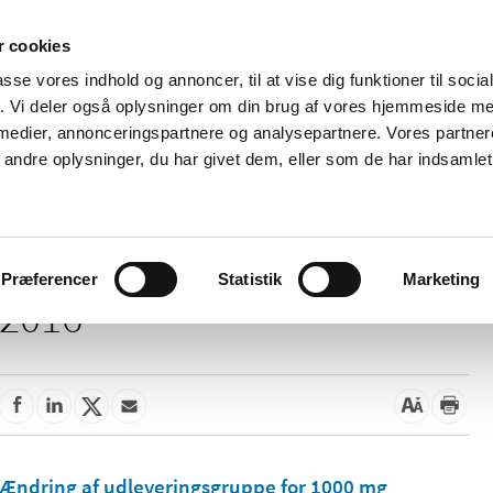
 cookies
passe vores indhold og annoncer, til at vise dig funktioner til soci
Nyheder
Om os
Kontakt
fik. Vi deler også oplysninger om din brug af vores hjemmeside m
 medier, annonceringspartnere og analysepartnere. Vores partne
 og
Tilskud og
Apoteker og salg af
Me
ndre oplysninger, du har givet dem, eller som de har indsamlet 
rmation
priser
medicin
ud
Præferencer
Statistik
Marketing
2016
Ændring af udleveringsgruppe for 1000 mg