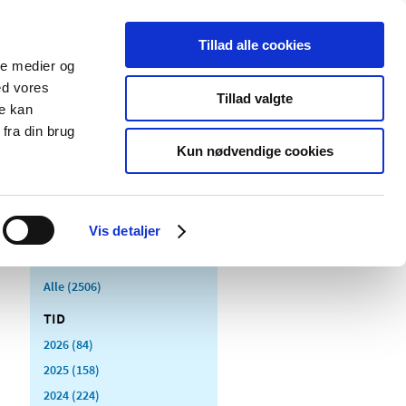
Tillad alle cookies
ale medier og
Udgivelser
Cookies
ed vores
Tillad valgte
re kan
dicinsk
Særlige
fra din brug
styr
produktområder
Kun nødvendige cookies
Vis detaljer
Alle (2506)
TID
2026 (84)
2025 (158)
2024 (224)