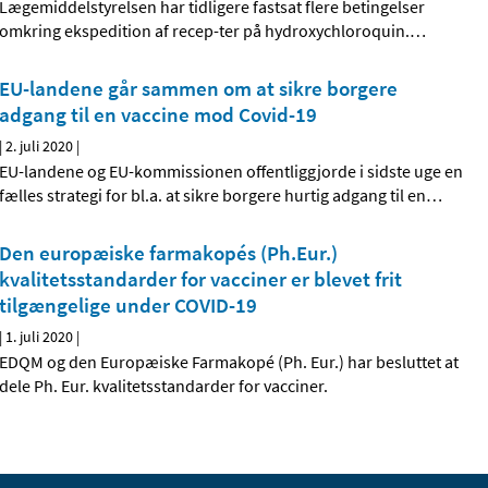
Lægemiddelstyrelsen har tidligere fastsat flere betingelser
omkring ekspedition af recep-ter på hydroxychloroquin.
…
EU-landene går sammen om at sikre borgere
adgang til en vaccine mod Covid-19
|
2. juli 2020
|
EU-landene og EU-kommissionen offentliggjorde i sidste uge en
fælles strategi for bl.a. at sikre borgere hurtig adgang til en
…
Den europæiske farmakopés (Ph.Eur.)
kvalitetsstandarder for vacciner er blevet frit
tilgængelige under COVID-19
|
1. juli 2020
|
EDQM og den Europæiske Farmakopé (Ph. Eur.) har besluttet at
dele Ph. Eur. kvalitetsstandarder for vacciner.