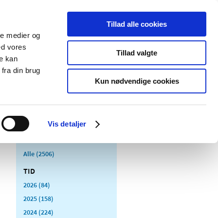
Tillad alle cookies
ale medier og
Udgivelser
Cookies
ed vores
Tillad valgte
re kan
dicinsk
Særlige
fra din brug
styr
produktområder
Kun nødvendige cookies
Vis detaljer
Alle (2506)
TID
2026 (84)
2025 (158)
2024 (224)