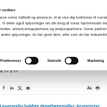
 cookies
passe vores indhold og annoncer, til at vise dig funktioner til soci
Nyheder
Om os
Kontakt
fik. Vi deler også oplysninger om din brug af vores hjemmeside m
 medier, annonceringspartnere og analysepartnere. Vores partne
 og
Tilskud og
Apoteker og salg af
Me
ndre oplysninger, du har givet dem, eller som de har indsamlet 
rmation
priser
medicin
ud
Præferencer
Statistik
Marketing
2016
Leuprorelin-holdige depotlægemidler: Anvisninger