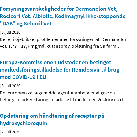
Forsyningsvanskeligheder for Dermanolon Vet,
Recicort Vet, Albiotic, Kodimagnyl Ikke-stoppende
”DAK” og Sebacil Vet
|
8. juli 2020
|
Der er i øjeblikket problemer med forsyningen af; Dermanolon
Vet. 1,77 + 17,7 mg/ml, kutanspray, opløsning fra Salfarm
…
Europa-Kommissionen udsteder en betinget
markedsføringstilladelse for Remdesivir til brug
mod COVID-19 i EU
|
3. juli 2020
|
Det europæiske lægemiddelagentur anbefaler at give en
betinget markedsføringstilladelse til medicinen Veklury med
…
Opdatering om håndtering af recepter på
hydroxychloroquin
|
2. juli 2020
|