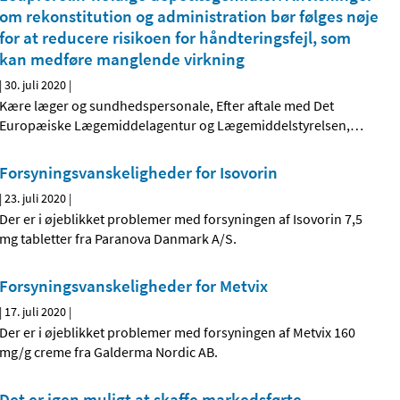
om rekonstitution og administration bør følges nøje
for at reducere risikoen for håndteringsfejl, som
kan medføre manglende virkning
|
30. juli 2020
|
Kære læger og sundhedspersonale, Efter aftale med Det
Europæiske Lægemiddelagentur og Lægemiddelstyrelsen,
…
Forsyningsvanskeligheder for Isovorin
|
23. juli 2020
|
Der er i øjeblikket problemer med forsyningen af Isovorin 7,5
mg tabletter fra Paranova Danmark A/S.
Forsyningsvanskeligheder for Metvix
|
17. juli 2020
|
Der er i øjeblikket problemer med forsyningen af Metvix 160
mg/g creme fra Galderma Nordic AB.
Det er igen muligt at skaffe markedsførte