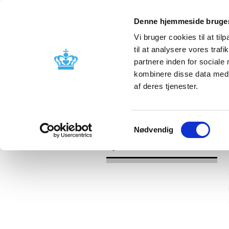
Denne hjemmeside bruger
Vi bruger cookies til at til
til at analysere vores tra
partnere inden for sociale
Godkendelse og
Bivirkninger
kombinere disse data med a
kontrol
produktinfo
af deres tjenester.
/
Nyheder
2016
Samtykkevalg
Nødvendig
Nyheder