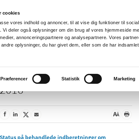
 cookies
passe vores indhold og annoncer, til at vise dig funktioner til soci
Nyheder
Om os
Kontakt
fik. Vi deler også oplysninger om din brug af vores hjemmeside m
 medier, annonceringspartnere og analysepartnere. Vores partne
 og
Tilskud og
Apoteker og salg af
Me
ndre oplysninger, du har givet dem, eller som de har indsamlet 
rmation
priser
medicin
ud
Præferencer
Statistik
Marketing
2016
Status på behandlede indberetninger om