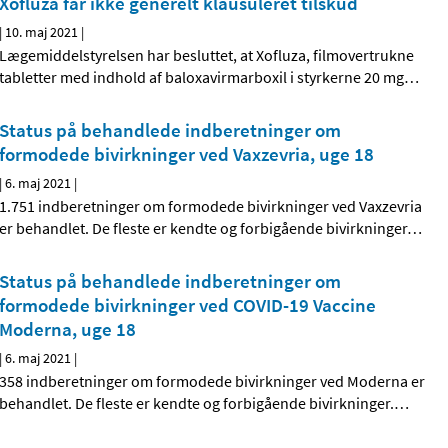
Xofluza får ikke generelt klausuleret tilskud
|
10. maj 2021
|
Lægemiddelstyrelsen har besluttet, at Xofluza, filmovertrukne
tabletter med indhold af baloxavirmarboxil i styrkerne 20 mg
…
Status på behandlede indberetninger om
formodede bivirkninger ved Vaxzevria, uge 18
|
6. maj 2021
|
1.751 indberetninger om formodede bivirkninger ved Vaxzevria
er behandlet. De fleste er kendte og forbigående bivirkninger
…
Status på behandlede indberetninger om
formodede bivirkninger ved COVID-19 Vaccine
Moderna, uge 18
|
6. maj 2021
|
358 indberetninger om formodede bivirkninger ved Moderna er
behandlet. De fleste er kendte og forbigående bivirkninger.
…