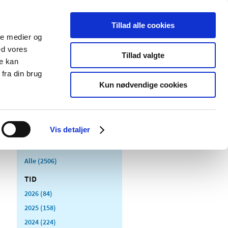
Tillad alle cookies
ale medier og
Udgivelser
Cookies
ed vores
Tillad valgte
re kan
dicinsk
Særlige
fra din brug
styr
produktområder
Kun nødvendige cookies
Vis detaljer
Alle (2506)
TID
2026 (84)
2025 (158)
2024 (224)