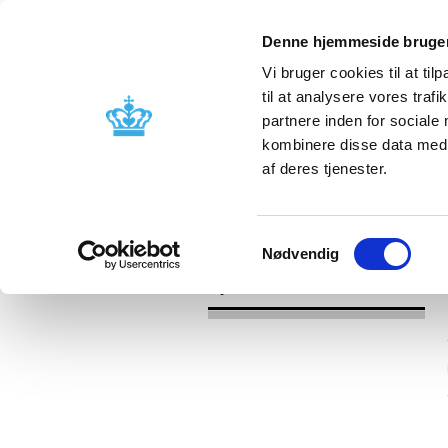
Denne hjemmeside bruger
Vi bruger cookies til at til
til at analysere vores tra
partnere inden for sociale
Godkendelse og
Bivirkninger
kombinere disse data med a
kontrol
produktinfo
af deres tjenester.
/
Nyheder
2016
Samtykkevalg
Nødvendig
Nyheder