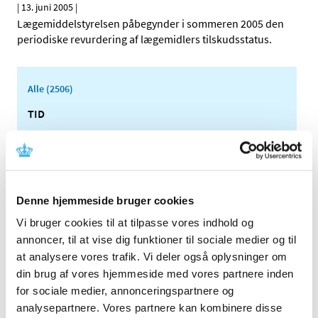
|
13. juni 2005
|
Lægemiddelstyrelsen påbegynder i sommeren 2005 den
periodiske revurdering af lægemidlers tilskudsstatus.
Alle (2506)
TID
2026 (84)
2025 (158)
2024 (224)
2023 (195)
Denne hjemmeside bruger cookies
2022 (197)
Vi bruger cookies til at tilpasse vores indhold og
2021 (516)
annoncer, til at vise dig funktioner til sociale medier og til
2020 (263)
at analysere vores trafik. Vi deler også oplysninger om
2019 (159)
din brug af vores hjemmeside med vores partnere inden
for sociale medier, annonceringspartnere og
2018 (150)
analysepartnere. Vores partnere kan kombinere disse
2017 (167)