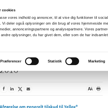
 cookies
passe vores indhold og annoncer, til at vise dig funktioner til soci
Nyheder
Om os
Kontakt
fik. Vi deler også oplysninger om din brug af vores hjemmeside m
 medier, annonceringspartnere og analysepartnere. Vores partne
 og
Tilskud og
Apoteker og salg af
Me
ndre oplysninger, du har givet dem, eller som de har indsamlet 
rmation
priser
medicin
ud
Præferencer
Statistik
Marketing
2016
Afgørelse om generelt tilskud til Yellox®