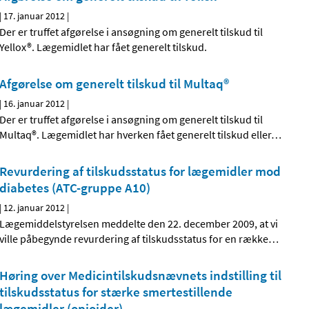
|
17. januar 2012
|
Der er truffet afgørelse i ansøgning om generelt tilskud til
Yellox®. Lægemidlet har fået generelt tilskud.
Afgørelse om generelt tilskud til Multaq®
|
16. januar 2012
|
Der er truffet afgørelse i ansøgning om generelt tilskud til
Multaq®. Lægemidlet har hverken fået generelt tilskud eller
…
Revurdering af tilskudsstatus for lægemidler mod
diabetes (ATC-gruppe A10)
|
12. januar 2012
|
Lægemiddelstyrelsen meddelte den 22. december 2009, at vi
ville påbegynde revurdering af tilskudsstatus for en række
…
Høring over Medicintilskudsnævnets indstilling til
tilskudsstatus for stærke smertestillende
lægemidler (opioider)