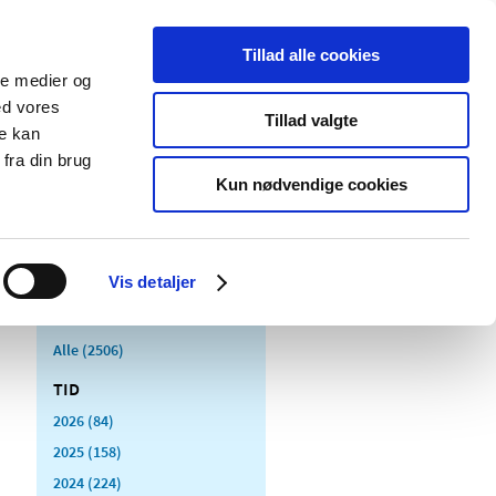
Tillad alle cookies
ale medier og
Udgivelser
Cookies
ed vores
Tillad valgte
re kan
dicinsk
Særlige
fra din brug
styr
produktområder
Kun nødvendige cookies
Vis detaljer
Alle (2506)
TID
2026 (84)
2025 (158)
2024 (224)