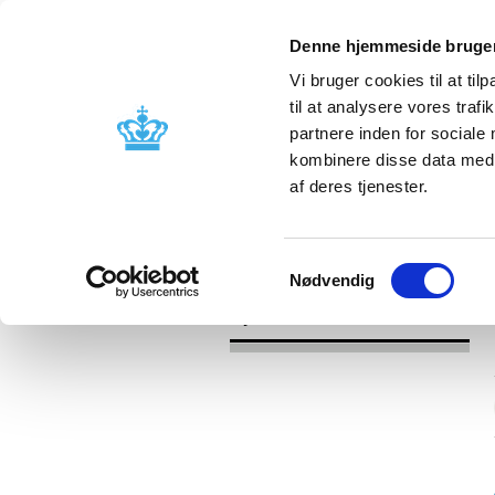
Denne hjemmeside bruger
Vi bruger cookies til at til
til at analysere vores tra
partnere inden for sociale
Godkendelse og
Bivirkninger
kombinere disse data med a
kontrol
produktinfo
af deres tjenester.
/
Nyheder
2016
Samtykkevalg
Nødvendig
Nyheder