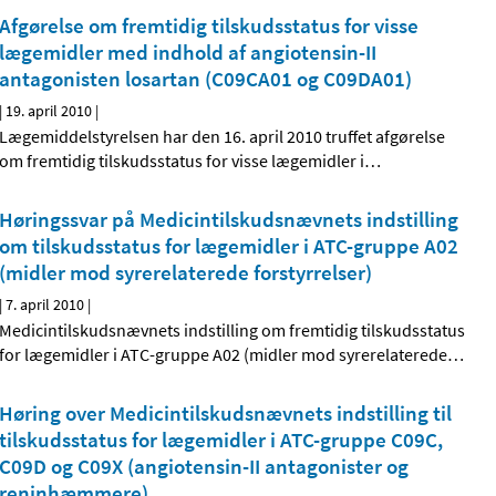
Afgørelse om fremtidig tilskudsstatus for visse
lægemidler med indhold af angiotensin-II
antagonisten losartan (C09CA01 og C09DA01)
|
19. april 2010
|
Lægemiddelstyrelsen har den 16. april 2010 truffet afgørelse
om fremtidig tilskudsstatus for visse lægemidler i
…
Høringssvar på Medicintilskudsnævnets indstilling
om tilskudsstatus for lægemidler i ATC-gruppe A02
(midler mod syrerelaterede forstyrrelser)
|
7. april 2010
|
Medicintilskudsnævnets indstilling om fremtidig tilskudsstatus
for lægemidler i ATC-gruppe A02 (midler mod syrerelaterede
…
Høring over Medicintilskudsnævnets indstilling til
tilskudsstatus for lægemidler i ATC-gruppe C09C,
C09D og C09X (angiotensin-II antagonister og
reninhæmmere)