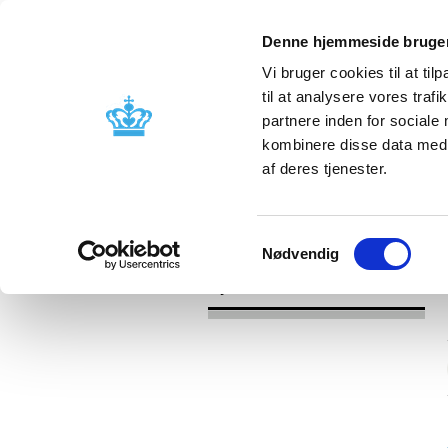
Denne hjemmeside bruger
Vi bruger cookies til at til
til at analysere vores tra
partnere inden for sociale
Godkendelse og
Bivirkninger
kombinere disse data med a
kontrol
produktinfo
af deres tjenester.
/
Nyheder
2016
Samtykkevalg
Nødvendig
Nyheder