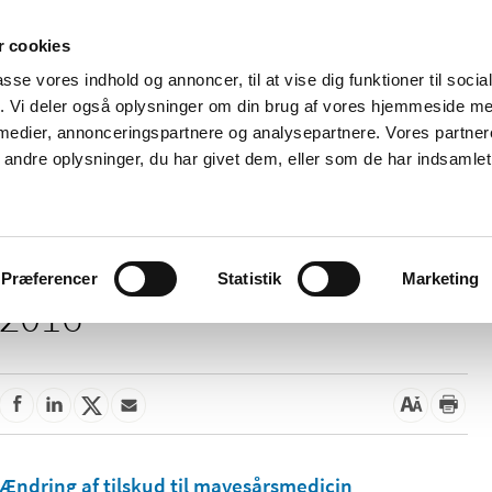
 cookies
passe vores indhold og annoncer, til at vise dig funktioner til soci
Nyheder
Om os
Kontakt
fik. Vi deler også oplysninger om din brug af vores hjemmeside m
 medier, annonceringspartnere og analysepartnere. Vores partne
 og
Tilskud og
Apoteker og salg af
Me
ndre oplysninger, du har givet dem, eller som de har indsamlet 
rmation
priser
medicin
ud
Præferencer
Statistik
Marketing
2016
Ændring af tilskud til mavesårsmedicin