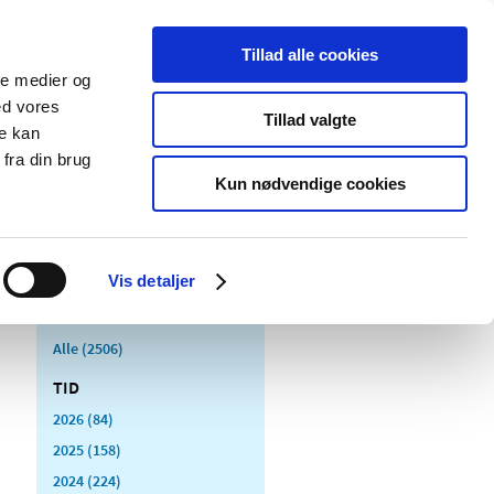
Tillad alle cookies
ale medier og
Udgivelser
Cookies
ed vores
Tillad valgte
re kan
dicinsk
Særlige
fra din brug
styr
produktområder
Kun nødvendige cookies
Vis detaljer
Alle (2506)
TID
2026 (84)
2025 (158)
2024 (224)