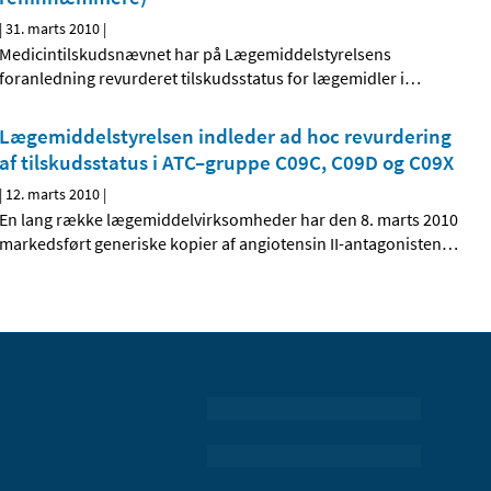
|
31. marts 2010
|
Medicintilskudsnævnet har på Lægemiddelstyrelsens
foranledning revurderet tilskudsstatus for lægemidler i
…
Lægemiddelstyrelsen indleder ad hoc revurdering
af tilskudsstatus i ATC–gruppe C09C, C09D og C09X
|
12. marts 2010
|
En lang række lægemiddelvirksomheder har den 8. marts 2010
markedsført generiske kopier af angiotensin II-antagonisten
…