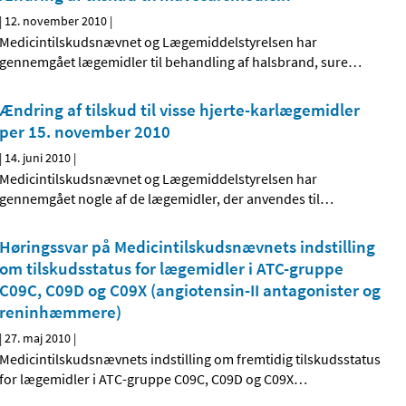
|
12. november 2010
|
Medicintilskudsnævnet og Lægemiddelstyrelsen har
gennemgået lægemidler til behandling af halsbrand, sure
…
Ændring af tilskud til visse hjerte-karlægemidler
per 15. november 2010
|
14. juni 2010
|
Medicintilskudsnævnet og Lægemiddelstyrelsen har
gennemgået nogle af de lægemidler, der anvendes til
…
Høringssvar på Medicintilskudsnævnets indstilling
om tilskudsstatus for lægemidler i ATC-gruppe
C09C, C09D og C09X (angiotensin-II antagonister og
reninhæmmere)
|
27. maj 2010
|
Medicintilskudsnævnets indstilling om fremtidig tilskudsstatus
for lægemidler i ATC-gruppe C09C, C09D og C09X
…