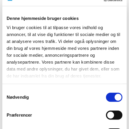
2023 (195)
2022 (197)
Denne hjemmeside bruger cookies
2021 (516)
Vi bruger cookies til at tilpasse vores indhold og
2020 (263)
annoncer, til at vise dig funktioner til sociale medier og til
2019 (159)
at analysere vores trafik. Vi deler også oplysninger om
2018 (150)
din brug af vores hjemmeside med vores partnere inden
for sociale medier, annonceringspartnere og
2017 (167)
analysepartnere. Vores partnere kan kombinere disse
2016 (167)
data med andre oplysninger, du har givet dem, eller som
2015 (33)
de har indsamlet fra din brug af deres tjenester.
2014 (44)
2013 (49)
Samtykkevalg
2012 (44)
Nødvendig
december (2)
november (6)
Præferencer
oktober (4)
september (7)