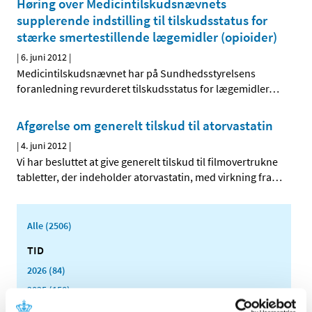
Høring over Medicintilskudsnævnets
supplerende indstilling til tilskudsstatus for
stærke smertestillende lægemidler (opioider)
|
6. juni 2012
|
Medicintilskudsnævnet har på Sundhedsstyrelsens
foranledning revurderet tilskudsstatus for lægemidler
…
Afgørelse om generelt tilskud til atorvastatin
|
4. juni 2012
|
Vi har besluttet at give generelt tilskud til filmovertrukne
tabletter, der indeholder atorvastatin, med virkning fra
…
Alle (2506)
TID
2026 (84)
2025 (158)
2024 (224)