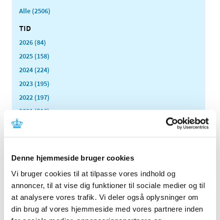
Alle (2506)
TID
2026 (84)
2025 (158)
2024 (224)
2023 (195)
2022 (197)
2021 (516)
2020 (263)
2019 (159)
2018 (150)
Denne hjemmeside bruger cookies
2017 (167)
Vi bruger cookies til at tilpasse vores indhold og
2016 (167)
annoncer, til at vise dig funktioner til sociale medier og til
2015 (33)
at analysere vores trafik. Vi deler også oplysninger om
2014 (44)
din brug af vores hjemmeside med vores partnere inden