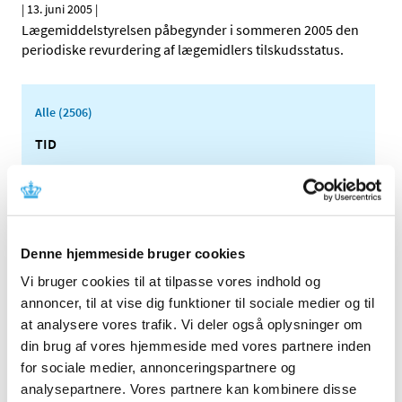
|
13. juni 2005
|
Lægemiddelstyrelsen påbegynder i sommeren 2005 den
periodiske revurdering af lægemidlers tilskudsstatus.
Alle (2506)
TID
2026 (84)
2025 (158)
2024 (224)
2023 (195)
Denne hjemmeside bruger cookies
2022 (197)
Vi bruger cookies til at tilpasse vores indhold og
2021 (516)
annoncer, til at vise dig funktioner til sociale medier og til
2020 (263)
at analysere vores trafik. Vi deler også oplysninger om
2019 (159)
din brug af vores hjemmeside med vores partnere inden
for sociale medier, annonceringspartnere og
2018 (150)
analysepartnere. Vores partnere kan kombinere disse
2017 (167)