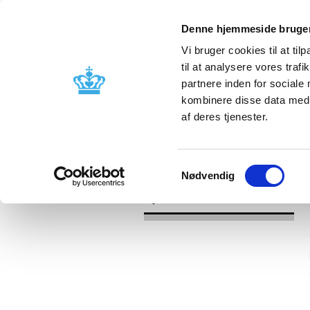
Denne hjemmeside bruger
Vi bruger cookies til at til
til at analysere vores tra
partnere inden for sociale
Godkendelse og
Bivirkninger
kombinere disse data med a
kontrol
produktinfo
af deres tjenester.
/
Nyheder
2016
Samtykkevalg
Nødvendig
Nyheder