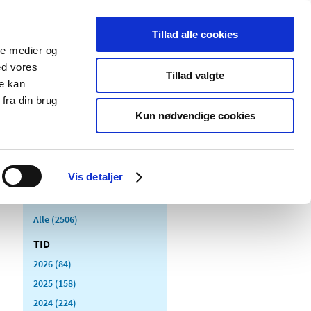
Tillad alle cookies
ale medier og
Udgivelser
Cookies
ed vores
Tillad valgte
re kan
dicinsk
Særlige
fra din brug
styr
produktområder
Kun nødvendige cookies
Vis detaljer
Alle (2506)
TID
2026 (84)
2025 (158)
2024 (224)