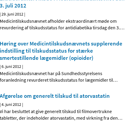
3. juli 2012
|
29. juni 2012
|
Medicintilskudsnævnet afholder ekstraordinært møde om
revurdering af tilskudsstatus for antidiabetika tirsdag den 3.
…
Høring over Medicintilskudsnævnets supplerende
indstilling til tilskudsstatus for stærke
smertestillende lægemidler (opioider)
|
6. juni 2012
|
Medicintilskudsnævnet har på Sundhedsstyrelsens
foranledning revurderet tilskudsstatus for lægemidler til
…
Afgørelse om generelt tilskud til atorvastatin
|
4. juni 2012
|
Vi har besluttet at give generelt tilskud til filmovertrukne
tabletter, der indeholder atorvastatin, med virkning fra den
…