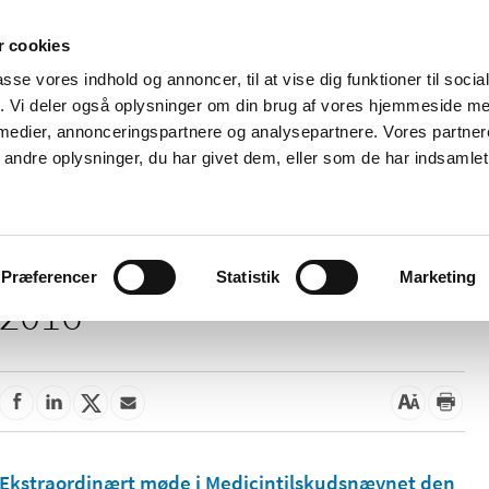
 cookies
passe vores indhold og annoncer, til at vise dig funktioner til soci
Nyheder
Om os
Kontakt
fik. Vi deler også oplysninger om din brug af vores hjemmeside m
 medier, annonceringspartnere og analysepartnere. Vores partne
 og
Tilskud og
Apoteker og salg af
Me
ndre oplysninger, du har givet dem, eller som de har indsamlet 
rmation
priser
medicin
ud
Præferencer
Statistik
Marketing
2016
Ekstraordinært møde i Medicintilskudsnævnet den