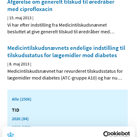
Afgørelse om generelt tilskud til øredråber
med ciprofloxacin
|
15. maj 2013
|
Vi har efter indstilling fra Medicintilskudsnævnet
besluttet at give generelt tilskud til øredråber med
…
Medicintilskudsnævnets endelige indstilling til
tilskudsstatus for lægemidler mod diabetes
|
8. maj 2013
|
Medicintilskudsnævnet har revurderet tilskudsstatus for
lægemidler mod diabetes (ATC-gruppe A10) og har nu
…
Alle (2506)
TID
2026 (84)
2025 (158)
2024 (224)