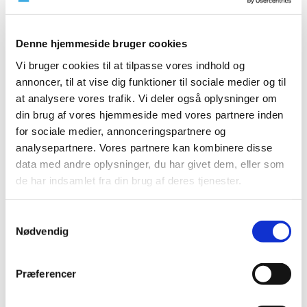
2023 (195)
2022 (197)
Denne hjemmeside bruger cookies
2021 (516)
Vi bruger cookies til at tilpasse vores indhold og
2020 (263)
annoncer, til at vise dig funktioner til sociale medier og til
2019 (159)
at analysere vores trafik. Vi deler også oplysninger om
2018 (150)
din brug af vores hjemmeside med vores partnere inden
for sociale medier, annonceringspartnere og
2017 (167)
analysepartnere. Vores partnere kan kombinere disse
2016 (167)
data med andre oplysninger, du har givet dem, eller som
2015 (33)
de har indsamlet fra din brug af deres tjenester.
2014 (44)
2013 (49)
Samtykkevalg
december (4)
Nødvendig
november (5)
oktober (3)
Præferencer
september (6)
august (2)