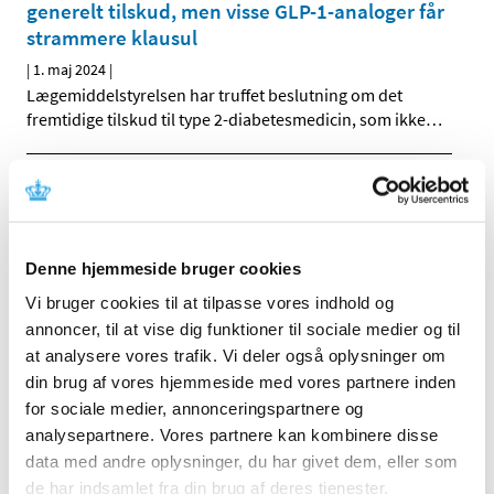
generelt tilskud, men visse GLP-1-analoger får
strammere klausul
|
1. maj 2024
|
Lægemiddelstyrelsen har truffet beslutning om det
fremtidige tilskud til type 2-diabetesmedicin, som ikke
…
Forrige
1
2
Alle (2506)
Denne hjemmeside bruger cookies
TID
Vi bruger cookies til at tilpasse vores indhold og
annoncer, til at vise dig funktioner til sociale medier og til
2026 (84)
at analysere vores trafik. Vi deler også oplysninger om
2025 (158)
din brug af vores hjemmeside med vores partnere inden
2024 (224)
for sociale medier, annonceringspartnere og
december (28)
analysepartnere. Vores partnere kan kombinere disse
november (28)
data med andre oplysninger, du har givet dem, eller som
oktober (28)
de har indsamlet fra din brug af deres tjenester.