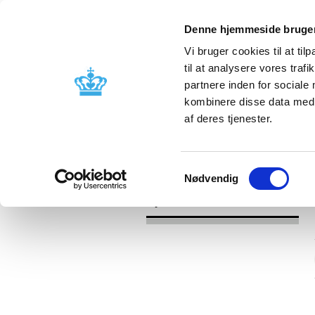
Denne hjemmeside bruger
Vi bruger cookies til at til
til at analysere vores tra
partnere inden for sociale
Godkendelse og
Bivirkninger
kombinere disse data med a
kontrol
produktinfo
af deres tjenester.
/
Nyheder
2016
Samtykkevalg
Nødvendig
Nyheder