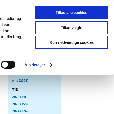
Tillad alle cookies
ale medier og
Udgivelser
Cookies
ed vores
Tillad valgte
re kan
dicinsk
Særlige
fra din brug
styr
produktområder
Kun nødvendige cookies
Vis detaljer
Alle (2506)
TID
2026 (84)
2025 (158)
2024 (224)