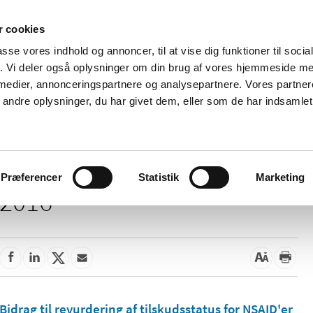
 cookies
passe vores indhold og annoncer, til at vise dig funktioner til soci
Nyheder
Om os
Kontakt
fik. Vi deler også oplysninger om din brug af vores hjemmeside m
 medier, annonceringspartnere og analysepartnere. Vores partne
 og
Tilskud og
Apoteker og salg af
Me
ndre oplysninger, du har givet dem, eller som de har indsamlet 
rmation
priser
medicin
ud
Præferencer
Statistik
Marketing
2016
Bidrag til revurdering af tilskudsstatus for NSAID'er