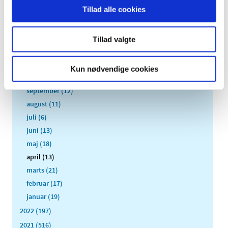
2025 (158)
Tillad alle cookies
2024 (224)
2023 (195)
Tillad valgte
december (19)
november (30)
Kun nødvendige cookies
oktober (16)
september (12)
august (11)
juli (6)
juni (13)
maj (18)
april (13)
marts (21)
februar (17)
januar (19)
2022 (197)
2021 (516)