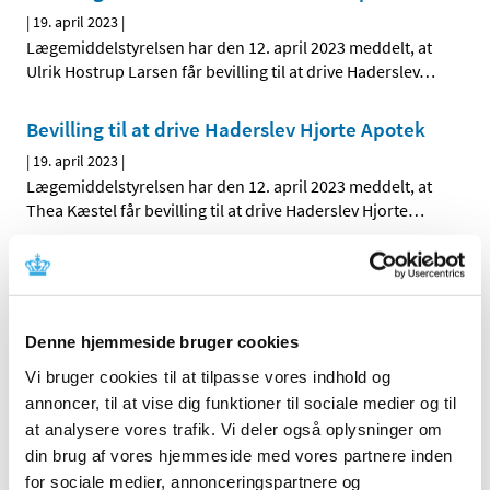
|
19. april 2023
|
Lægemiddelstyrelsen har den 12. april 2023 meddelt, at
Ulrik Hostrup Larsen får bevilling til at drive Haderslev
…
Bevilling til at drive Haderslev Hjorte Apotek
|
19. april 2023
|
Lægemiddelstyrelsen har den 12. april 2023 meddelt, at
Thea Kæstel får bevilling til at drive Haderslev Hjorte
…
Bevilling til at drive Haderslev Hjorte Apotek
|
18. april 2023
|
Denne hjemmeside bruger cookies
Ikervis får ikke generelt eller generelt
Vi bruger cookies til at tilpasse vores indhold og
klausuleret tilskud
annoncer, til at vise dig funktioner til sociale medier og til
|
14. april 2023
|
at analysere vores trafik. Vi deler også oplysninger om
Lægemiddelstyrelsen har besluttet, at Ikervis,
din brug af vores hjemmeside med vores partnere inden
øjendråber, opløsning med indhold af ciclosporin i
…
for sociale medier, annonceringspartnere og