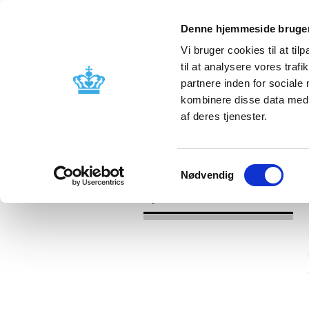
Denne hjemmeside bruger
Vi bruger cookies til at til
til at analysere vores tra
partnere inden for sociale
Godkendelse og
Bivirkninger
kombinere disse data med a
kontrol
produktinfo
af deres tjenester.
/
Nyheder
2016
Samtykkevalg
Nødvendig
Nyheder