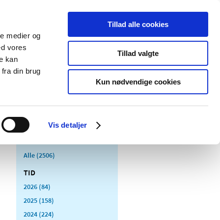
Tillad alle cookies
ale medier og
Udgivelser
Cookies
ed vores
Tillad valgte
re kan
dicinsk
Særlige
fra din brug
styr
produktområder
Kun nødvendige cookies
Vis detaljer
Alle (2506)
TID
2026 (84)
2025 (158)
2024 (224)