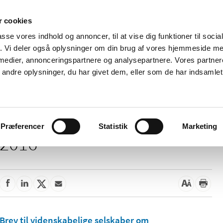
 cookies
passe vores indhold og annoncer, til at vise dig funktioner til soci
Nyheder
Om os
Kontakt
fik. Vi deler også oplysninger om din brug af vores hjemmeside m
 medier, annonceringspartnere og analysepartnere. Vores partne
 og
Tilskud og
Apoteker og salg af
Me
ndre oplysninger, du har givet dem, eller som de har indsamlet 
rmation
priser
medicin
ud
Præferencer
Statistik
Marketing
2016
Brev til videnskabelige selskaber om