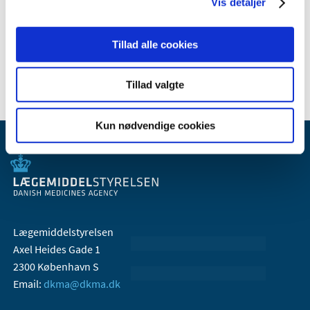
Vis detaljer
september (1)
juli (2)
marts (1)
Tillad alle cookies
2005 (2)
Tillad valgte
Kun nødvendige cookies
Lægemiddelstyrelsen
Axel Heides Gade 1
2300 København S
Email:
dkma@dkma.dk