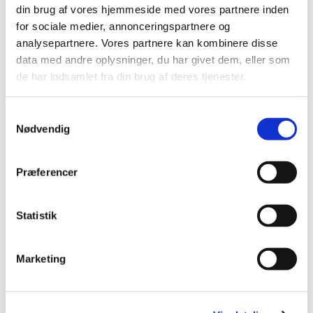
2018 (150)
din brug af vores hjemmeside med vores partnere inden
for sociale medier, annonceringspartnere og
2017 (167)
analysepartnere. Vores partnere kan kombinere disse
2016 (167)
data med andre oplysninger, du har givet dem, eller som
2015 (33)
de har indsamlet fra din brug af deres tjenester.
2014 (44)
2013 (49)
Samtykkevalg
2012 (44)
Nødvendig
2011 (13)
2010 (7)
Præferencer
2009 (14)
2008 (8)
Statistik
2007 (3)
2006 (9)
Marketing
december (1)
november (3)
oktober (1)