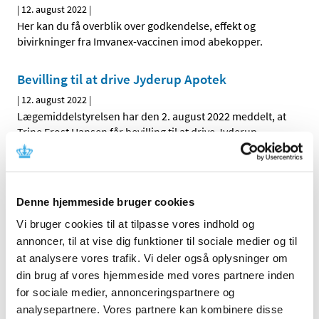
|
12. august 2022
|
Her kan du få overblik over godkendelse, effekt og
bivirkninger fra Imvanex-vaccinen imod abekopper.
Bevilling til at drive Jyderup Apotek
|
12. august 2022
|
Lægemiddelstyrelsen har den 2. august 2022 meddelt, at
Trine Frost Hansen får bevilling til at drive Jyderup
…
Alle (2506)
Denne hjemmeside bruger cookies
TID
Vi bruger cookies til at tilpasse vores indhold og
2026 (84)
annoncer, til at vise dig funktioner til sociale medier og til
2025 (158)
at analysere vores trafik. Vi deler også oplysninger om
2024 (224)
din brug af vores hjemmeside med vores partnere inden
2023 (195)
for sociale medier, annonceringspartnere og
2022 (197)
analysepartnere. Vores partnere kan kombinere disse