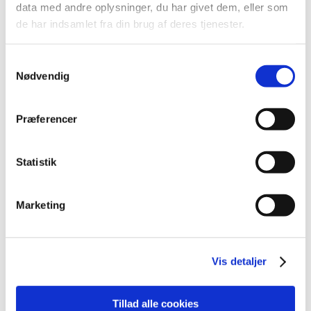
december (18)
data med andre oplysninger, du har givet dem, eller som
de har indsamlet fra din brug af deres tjenester.
november (19)
oktober (17)
september (13)
Samtykkevalg
Nødvendig
august (8)
juli (5)
juni (21)
Præferencer
maj (18)
april (11)
Statistik
marts (13)
februar (29)
januar (25)
Marketing
2021 (516)
2020 (263)
Vis detaljer
2019 (159)
2018 (150)
2017 (167)
Tillad alle cookies