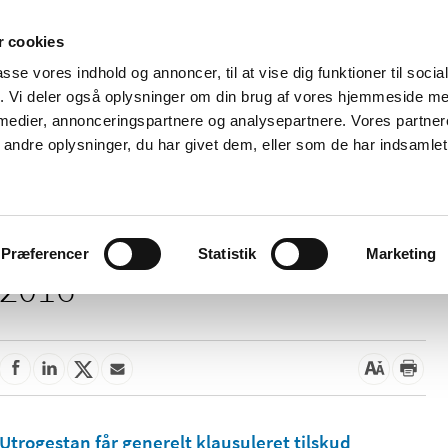
 cookies
passe vores indhold og annoncer, til at vise dig funktioner til soci
Nyheder
Om os
Kontakt
fik. Vi deler også oplysninger om din brug af vores hjemmeside m
 medier, annonceringspartnere og analysepartnere. Vores partne
 og
Tilskud og
Apoteker og salg af
Me
ndre oplysninger, du har givet dem, eller som de har indsamlet 
rmation
priser
medicin
ud
Præferencer
Statistik
Marketing
2016
Utrogestan får generelt klausuleret tilskud