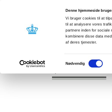
Denne hjemmeside bruger
Vi bruger cookies til at til
til at analysere vores tra
partnere inden for sociale
Godkendelse og
Bivirkninger
kombinere disse data med a
kontrol
produktinfo
af deres tjenester.
/
Nyheder
2016
Samtykkevalg
Nødvendig
Nyheder