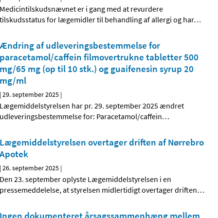
Medicintilskudsnævnet er i gang med at revurdere
tilskudsstatus for lægemidler til behandling af allergi og har
…
Ændring af udleveringsbestemmelse for
paracetamol/caffein filmovertrukne tabletter 500
mg/65 mg (op til 10 stk.) og guaifenesin syrup 20
mg/ml
|
29. september 2025
|
Lægemiddelstyrelsen har pr. 29. september 2025 ændret
udleveringsbestemmelse for: Paracetamol/caffein
…
Lægemiddelstyrelsen overtager driften af Nørrebro
Apotek
|
26. september 2025
|
Den 23. september oplyste Lægemiddelstyrelsen i en
pressemeddelelse, at styrelsen midlertidigt overtager driften
…
Ingen dokumenteret årsagssammenhæng mellem