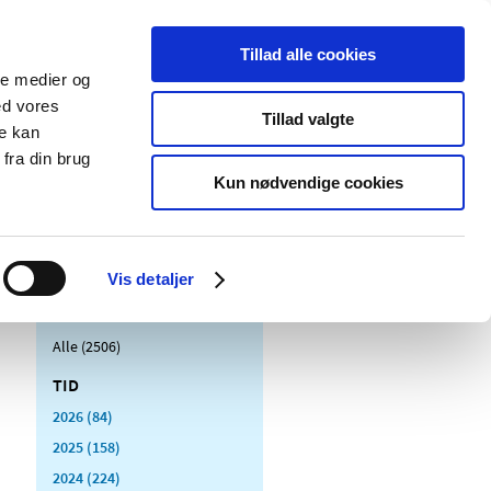
Tillad alle cookies
ale medier og
Udgivelser
Cookies
ed vores
Tillad valgte
re kan
dicinsk
Særlige
fra din brug
styr
produktområder
Kun nødvendige cookies
Vis detaljer
Alle (2506)
TID
2026 (84)
2025 (158)
2024 (224)