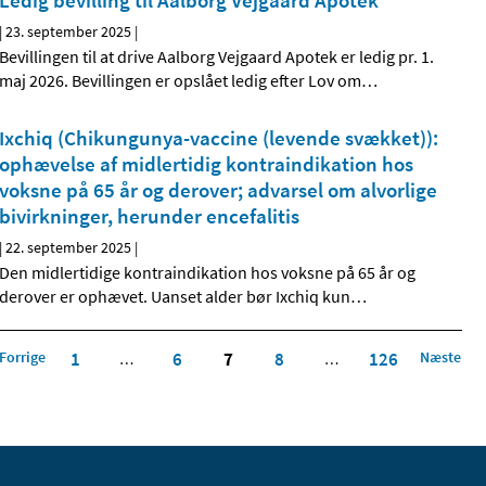
Ledig bevilling til Aalborg Vejgaard Apotek
|
23. september 2025
|
Bevillingen til at drive Aalborg Vejgaard Apotek er ledig pr. 1.
maj 2026. Bevillingen er opslået ledig efter Lov om
…
Ixchiq (Chikungunya-vaccine (levende svækket)):
ophævelse af midlertidig kontraindikation hos
voksne på 65 år og derover; advarsel om alvorlige
bivirkninger, herunder encefalitis
|
22. september 2025
|
Den midlertidige kontraindikation hos voksne på 65 år og
derover er ophævet. Uanset alder bør Ixchiq kun
…
Forrige
1
6
7
8
126
Næste
…
…