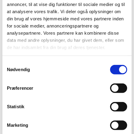
annoncer, til at vise dig funktioner til sociale medier og til
2024 (224)
at analysere vores trafik. Vi deler også oplysninger om
2023 (195)
din brug af vores hjemmeside med vores partnere inden
2022 (197)
for sociale medier, annonceringspartnere og
2021 (516)
analysepartnere. Vores partnere kan kombinere disse
2020 (263)
data med andre oplysninger, du har givet dem, eller som
de har indsamlet fra din brug af deres tjenester.
2019 (159)
2018 (150)
Samtykkevalg
2017 (167)
Nødvendig
2016 (167)
2015 (33)
Præferencer
2014 (44)
2013 (49)
2012 (44)
Statistik
2011 (13)
2010 (7)
Marketing
2009 (14)