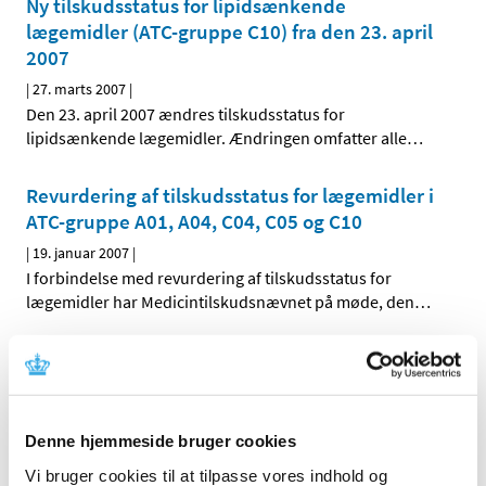
Ny tilskudsstatus for lipidsænkende
lægemidler (ATC-gruppe C10) fra den 23. april
2007
|
27. marts 2007
|
Den 23. april 2007 ændres tilskudsstatus for
lipidsænkende lægemidler. Ændringen omfatter alle
…
Revurdering af tilskudsstatus for lægemidler i
ATC-gruppe A01, A04, C04, C05 og C10
|
19. januar 2007
|
I forbindelse med revurdering af tilskudsstatus for
lægemidler har Medicintilskudsnævnet på møde, den
…
Alle (2506)
TID
Denne hjemmeside bruger cookies
2026 (84)
Vi bruger cookies til at tilpasse vores indhold og
2025 (158)