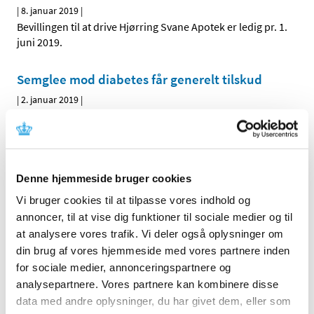
|
8. januar 2019
|
Bevillingen til at drive Hjørring Svane Apotek er ledig pr. 1.
juni 2019.
Semglee mod diabetes får generelt tilskud
|
2. januar 2019
|
Lægemiddelstyrelsen har besluttet, at Semglee med
virkning fra 31. december 2018 skal have generelt tilskud.
Denne hjemmeside bruger cookies
Alle (2506)
Vi bruger cookies til at tilpasse vores indhold og
TID
annoncer, til at vise dig funktioner til sociale medier og til
2026 (84)
at analysere vores trafik. Vi deler også oplysninger om
2025 (158)
din brug af vores hjemmeside med vores partnere inden
2024 (224)
for sociale medier, annonceringspartnere og
2023 (195)
analysepartnere. Vores partnere kan kombinere disse
data med andre oplysninger, du har givet dem, eller som
2022 (197)