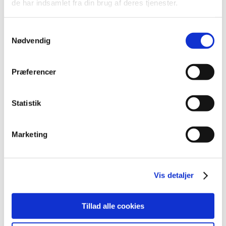
de har indsamlet fra din brug af deres tjenester.
2021 (516)
2020 (263)
Samtykkevalg
2019 (159)
Nødvendig
december (11)
november (23)
Præferencer
oktober (20)
september (17)
august (10)
Statistik
juli (14)
juni (12)
Marketing
maj (5)
april (9)
marts (14)
Vis detaljer
februar (18)
januar (6)
Tillad alle cookies
2018 (150)
2017 (167)