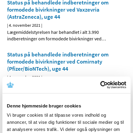
Status på behandlede indberetninger om
formodede bivirkninger ved Vaxzevria
(AstraZeneca), uge 44
|
4. november 2021
|
Lægemiddelstyrelsen har behandlet i alt 3.990
indberetninger om formodede bivirkninger ved
…
Status på behandlede indberetninger om
formodede bivirkninger ved Comirnaty
(Pfizer/BioNTech), uge 44
|
4. november 2021
|
Lægemiddelstyrelsen har behandlet i alt 10.372
indberetninger om formodede bivirkninger ved
…
Lægemiddelstyrelsens vejledning om
Denne hjemmeside bruger cookies
ekstraordinære tiltag i kliniske forsøg under
Vi bruger cookies til at tilpasse vores indhold og
COVID-19 forlænges ikke efter 1. december
annoncer, til at vise dig funktioner til sociale medier og til
2021
at analysere vores trafik. Vi deler også oplysninger om