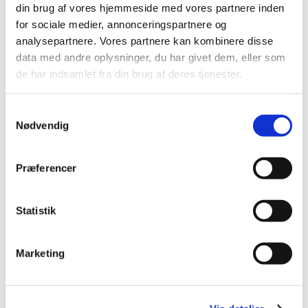
|
4. november 2021
|
din brug af vores hjemmeside med vores partnere inden
Vi har valgt ikke at forlænge vores vejledning om
for sociale medier, annonceringspartnere og
ekstraordinære tiltag i kliniske forsøg under COVID-19
…
analysepartnere. Vores partnere kan kombinere disse
data med andre oplysninger, du har givet dem, eller som
Forsyningsvanskeligheder for Retsevmo
de har indsamlet fra din brug af deres tjenester.
|
4. november 2021
|
Der er i øjeblikket problemer med forsyningen af
Samtykkevalg
Nødvendig
Retsevmo, 80 mg, hårde kapsler fra Ely Lilly
Forsyningsvanskeligheder for Xylocain-
Præferencer
Adrenalin
|
2. november 2021
|
Statistik
Der er i øjeblikket problemer med forsyningen af
Xylocain-Adrenalin 10 mg/ml + 5 mikrogram/ml
…
Marketing
Forrige
1
2
3