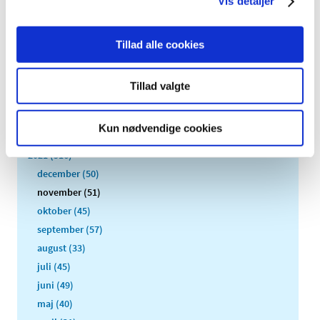
Vis detaljer
Alle (2506)
TID
Tillad alle cookies
2026 (84)
2025 (158)
Tillad valgte
2024 (224)
2023 (195)
Kun nødvendige cookies
2022 (197)
2021 (516)
december (50)
november (51)
oktober (45)
september (57)
august (33)
juli (45)
juni (49)
maj (40)