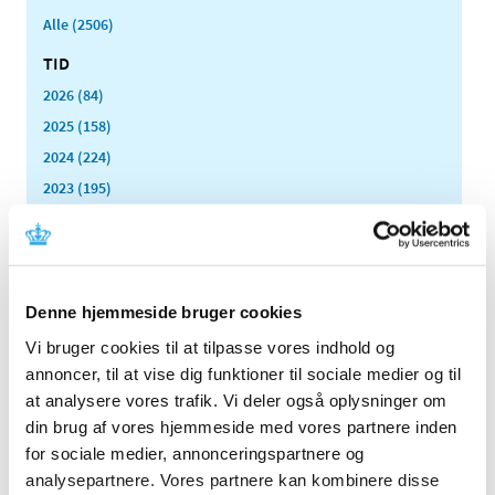
Alle (2506)
TID
2026 (84)
2025 (158)
2024 (224)
2023 (195)
2022 (197)
2021 (516)
2020 (263)
2019 (159)
Denne hjemmeside bruger cookies
2018 (150)
Vi bruger cookies til at tilpasse vores indhold og
2017 (167)
annoncer, til at vise dig funktioner til sociale medier og til
at analysere vores trafik. Vi deler også oplysninger om
2016 (167)
din brug af vores hjemmeside med vores partnere inden
2015 (33)
for sociale medier, annonceringspartnere og
2014 (44)
analysepartnere. Vores partnere kan kombinere disse