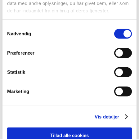
2013 (49)
data med andre oplysninger, du har givet dem, eller som
2012 (44)
de har indsamlet fra din brug af deres tjenester.
2011 (13)
2010 (7)
Samtykkevalg
Nødvendig
2009 (14)
2008 (8)
2007 (3)
Præferencer
2006 (9)
december (1)
Statistik
november (3)
oktober (1)
Marketing
september (1)
juli (2)
marts (1)
Vis detaljer
2005 (2)
Tillad alle cookies