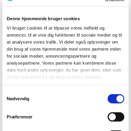
2023 (195)
2022 (197)
Denne hjemmeside bruger cookies
2021 (516)
Vi bruger cookies til at tilpasse vores indhold og
2020 (263)
annoncer, til at vise dig funktioner til sociale medier og til
2019 (159)
at analysere vores trafik. Vi deler også oplysninger om
2018 (150)
din brug af vores hjemmeside med vores partnere inden
for sociale medier, annonceringspartnere og
2017 (167)
analysepartnere. Vores partnere kan kombinere disse
2016 (167)
data med andre oplysninger, du har givet dem, eller som
2015 (33)
de har indsamlet fra din brug af deres tjenester.
2014 (44)
december (3)
Samtykkevalg
november (3)
Nødvendig
oktober (1)
september (7)
Præferencer
august (4)
juli (2)