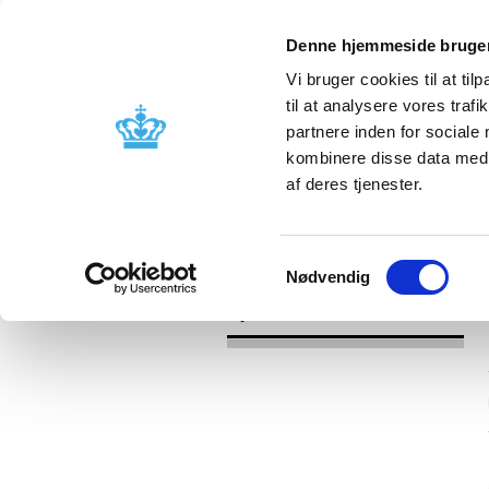
Denne hjemmeside bruger
Vi bruger cookies til at til
til at analysere vores tra
partnere inden for sociale
Godkendelse og
Bivirkninger
kombinere disse data med a
kontrol
produktinfo
af deres tjenester.
/
Nyheder
2016
Samtykkevalg
Nødvendig
Nyheder