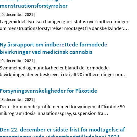
menstruationsforstyrrelser
|
9. december 2021
|
Lægemiddelstyrelsen har igen gjort status over indberetninger
om menstruationsforstyrrelser modtaget fra danske kvinder.
…
Ny årsrapport om indberettede formodede
bivirkninger ved medicinsk cannabis
|
9. december 2021
|
Svimmelhed og mundtørhed er blandt de formodede
bivirkninger, der er beskrevet i de i alt 20 indberetninger om
…
Forsyningsvanskeligheder for Flixotide
|
3. december 2021
|
Der er kommende problemer med forsyningen af Flixotide 50
mikrogram/dosis inhalationsspray, suspension fra
…
Den 22. december er sidste frist for modtagelse af
ansøgninger vedr. virksomhedstilladelser i 2021