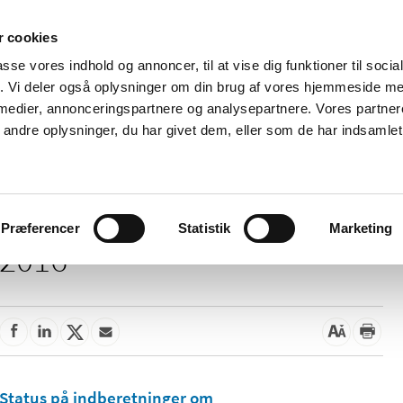
 cookies
passe vores indhold og annoncer, til at vise dig funktioner til soci
Nyheder
Om os
Kontakt
fik. Vi deler også oplysninger om din brug af vores hjemmeside m
 medier, annonceringspartnere og analysepartnere. Vores partne
 og
Tilskud og
Apoteker og salg af
Me
ndre oplysninger, du har givet dem, eller som de har indsamlet 
rmation
priser
medicin
ud
Præferencer
Statistik
Marketing
2016
Status på indberetninger om