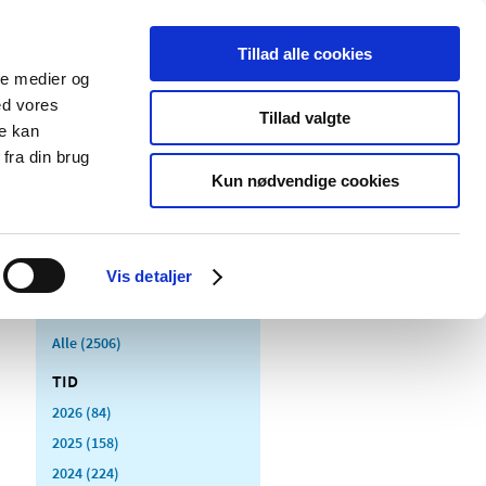
Tillad alle cookies
ale medier og
Udgivelser
Cookies
ed vores
Tillad valgte
re kan
dicinsk
Særlige
fra din brug
styr
produktområder
Kun nødvendige cookies
Vis detaljer
Alle (2506)
TID
2026 (84)
2025 (158)
2024 (224)