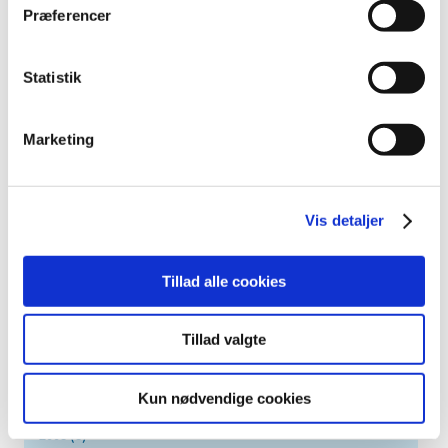
december (4)
Præferencer
november (5)
oktober (3)
Statistik
september (6)
august (2)
juli (2)
Marketing
juni (2)
maj (3)
april (6)
Vis detaljer
marts (10)
februar (4)
Tillad alle cookies
januar (2)
2012 (44)
Tillad valgte
2011 (13)
2010 (7)
Kun nødvendige cookies
2009 (14)
2008 (8)