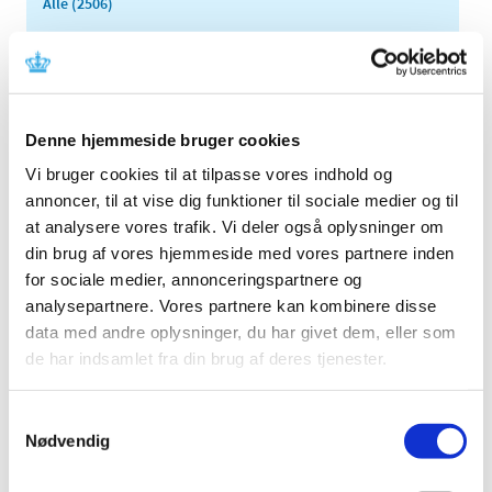
Alle (2506)
TID
2026 (84)
2025 (158)
2024 (224)
Denne hjemmeside bruger cookies
2023 (195)
Vi bruger cookies til at tilpasse vores indhold og
2022 (197)
annoncer, til at vise dig funktioner til sociale medier og til
at analysere vores trafik. Vi deler også oplysninger om
2021 (516)
din brug af vores hjemmeside med vores partnere inden
2020 (263)
for sociale medier, annonceringspartnere og
2019 (159)
analysepartnere. Vores partnere kan kombinere disse
2018 (150)
data med andre oplysninger, du har givet dem, eller som
2017 (167)
de har indsamlet fra din brug af deres tjenester.
2016 (167)
2015 (33)
Samtykkevalg
Nødvendig
2014 (44)
2013 (49)