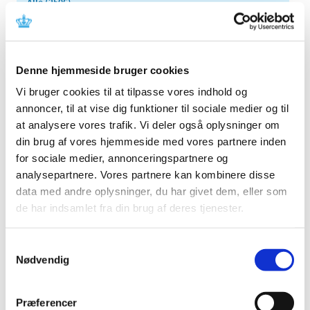
Alle (2506)
TID
2026 (84)
2025 (158)
Denne hjemmeside bruger cookies
2024 (224)
Vi bruger cookies til at tilpasse vores indhold og
2023 (195)
annoncer, til at vise dig funktioner til sociale medier og til
2022 (197)
at analysere vores trafik. Vi deler også oplysninger om
din brug af vores hjemmeside med vores partnere inden
2021 (516)
for sociale medier, annonceringspartnere og
2020 (263)
analysepartnere. Vores partnere kan kombinere disse
2019 (159)
data med andre oplysninger, du har givet dem, eller som
2018 (150)
de har indsamlet fra din brug af deres tjenester.
2017 (167)
2016 (167)
Samtykkevalg
2015 (33)
Nødvendig
december (4)
november (4)
Præferencer