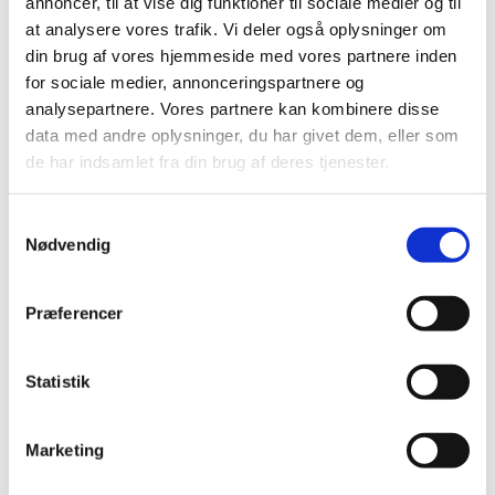
annoncer, til at vise dig funktioner til sociale medier og til
2020 (263)
at analysere vores trafik. Vi deler også oplysninger om
2019 (159)
din brug af vores hjemmeside med vores partnere inden
2018 (150)
for sociale medier, annonceringspartnere og
2017 (167)
analysepartnere. Vores partnere kan kombinere disse
2016 (167)
data med andre oplysninger, du har givet dem, eller som
2015 (33)
de har indsamlet fra din brug af deres tjenester.
2014 (44)
2013 (49)
Samtykkevalg
Nødvendig
2012 (44)
2011 (13)
Præferencer
2010 (7)
2009 (14)
december (2)
Statistik
november (1)
oktober (1)
Marketing
september (2)
juli (1)