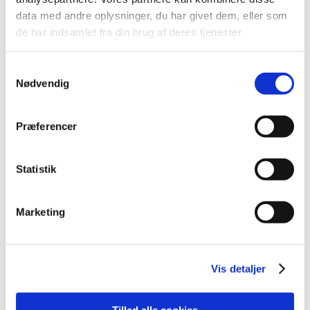
data med andre oplysninger, du har givet dem, eller som
2013 (49)
de har indsamlet fra din brug af deres tjenester.
2012 (44)
2011 (13)
Samtykkevalg
2010 (7)
Nødvendig
2009 (14)
2008 (8)
Præferencer
december (1)
november (2)
oktober (2)
Statistik
september (1)
juli (1)
Marketing
januar (1)
2007 (3)
2006 (9)
Vis detaljer
2005 (2)