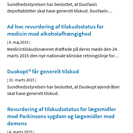
Sundhedsstyrelsen har besluttet, at Duofaxin
depottabletter skal have generelt tilskud. Duofaxin
…
Ad hoc revurdering af tilskudsstatus for
medicin mod alkoholafhængighed
|
6. maj 2015
|
Medicintilskudsnævnet drøftede på deres møde den 24.
marts 2015 den nye nationale kliniske retningslinje for
…
Duokopt® får generelt tilskud
|
31. marts 2015
|
Sundhedsstyrelsen har besluttet, at Duokopt øjendråber
skal have generelt tilskud.
Revurdering af tilskudsstatus for lægemidler
mod Parkinsons sygdom og lægemidler mod
demens
|
4. marts 2015
|