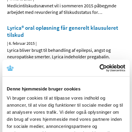
Medicintilskudsnævnet vil i sommeren 2015 påbegynde
arbejdet med revurdering af tilskudsstatus for
…
Lyrica® oral opløsning får generelt klausuleret
tilskud
|
6. februar 2015
|
Lyrica bliver brugt til behandling af epilepsi, angst og
neuropatiske smerter. Lyrica indeholder pregabalin.
Voltabak® får generelt tilskud
|
6. februar 2015
|
Voltabak øjendråber bliver brugt til behandling af gener
Denne hjemmeside bruger cookies
og smerter i øjet fx efter operation. Voltabak
…
Vi bruger cookies til at tilpasse vores indhold og
annoncer, til at vise dig funktioner til sociale medier og til
Daivobet gel m applikator® får generelt tilskud
at analysere vores trafik. Vi deler også oplysninger om
|
28. januar 2015
|
din brug af vores hjemmeside med vores partnere inden
Sundhedsstyrelsen giver generelt tilskud til Daivobet gel
for sociale medier, annonceringspartnere og
m applikator.