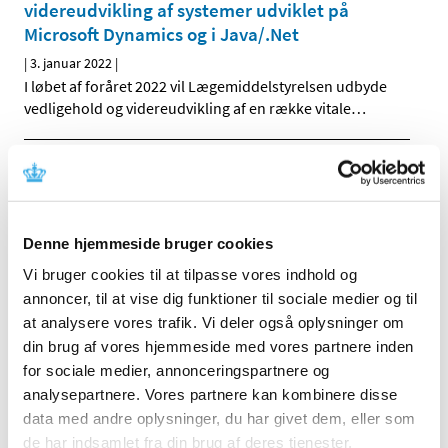
videreudvikling af systemer udviklet på
Microsoft Dynamics og i Java/.Net
|
3. januar 2022
|
I løbet af foråret 2022 vil Lægemiddelstyrelsen udbyde
vedligehold og videreudvikling af en række vitale
…
Forrige
1
2
Alle (2506)
Denne hjemmeside bruger cookies
TID
Vi bruger cookies til at tilpasse vores indhold og
annoncer, til at vise dig funktioner til sociale medier og til
2026 (84)
at analysere vores trafik. Vi deler også oplysninger om
2025 (158)
din brug af vores hjemmeside med vores partnere inden
2024 (224)
for sociale medier, annonceringspartnere og
2023 (195)
analysepartnere. Vores partnere kan kombinere disse
2022 (197)
data med andre oplysninger, du har givet dem, eller som
december (18)
de har indsamlet fra din brug af deres tjenester.