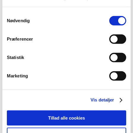
november (19)
oktober (17)
Samtykkevalg
september (13)
Nødvendig
august (8)
juli (5)
Præferencer
juni (21)
maj (18)
Statistik
april (11)
marts (13)
februar (29)
Marketing
januar (25)
2021 (516)
2020 (263)
Vis detaljer
2019 (159)
2018 (150)
Tillad alle cookies
2017 (167)
2016 (167)