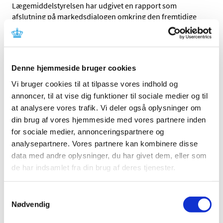
Lægemiddelstyrelsen har udgivet en rapport som
afslutning på markedsdialogen omkring den fremtidige
modernisering af Lægemiddelstyrelsens
lægemiddelregister (KAT).
Rapporten indeholder Lægemiddelstyrelsens
konklusioner, uddrag af oplysninger til leverandørerne
Denne hjemmeside bruger cookies
fra de bilaterale møder, samt de tentative planer for
Vi bruger cookies til at tilpasse vores indhold og
udbud.
annoncer, til at vise dig funktioner til sociale medier og til
at analysere vores trafik. Vi deler også oplysninger om
LINK
din brug af vores hjemmeside med vores partnere inden
KAT markedsdialog – ekstern afrapportering (pdf)
for sociale medier, annonceringspartnere og
analysepartnere. Vores partnere kan kombinere disse
data med andre oplysninger, du har givet dem, eller som
Relateret indhold
de har indsamlet fra din brug af deres tjenester.
Opdatering om markedsdialog for fremtidig platform til
Lægemiddelstyrelsens lægemiddelregister
Samtykkevalg
11. august 2016
Nødvendig