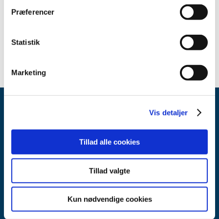
Invitation til markedsdialog om den fremtidige platform til
Lægemiddelstyrelsens lægemiddelregister
Præferencer
8. juli 2016
Statistik
Marketing
Vis detaljer
Tillad alle cookies
Lægemiddelstyrelsen
Tillad valgte
Axel Heides Gade 1
2300 København S
Kun nødvendige cookies
Email:
dkma@dkma.dk