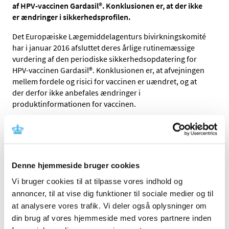
af HPV-vaccinen Gardasil®. Konklusionen er, at der ikke
er ændringer i sikkerhedsprofilen.
Det Europæiske Lægemiddelagenturs bivirkningskomité
har i januar 2016 afsluttet deres årlige rutinemæssige
vurdering af den periodiske sikkerhedsopdatering for
HPV-vaccinen Gardasil®. Konklusionen er, at afvejningen
mellem fordele og risici for vaccinen er uændret, og at
der derfor ikke anbefales ændringer i
produktinformationen for vaccinen.
I november afsluttede EMA en ekstraordinær
sikkerhedsgennemgang efter anmodning fra Danmark,
hvor det blev slået fast, at der ikke var data, der pegede
på en sammenhæng mellem HPV-vaccination og
Denne hjemmeside bruger cookies
syndromerne POTS og CRPS.
Vi bruger cookies til at tilpasse vores indhold og
Siden HPV-vaccination blev indført i det Danske
annoncer, til at vise dig funktioner til sociale medier og til
børnevaccinationsprogram i 2009, har HPV-vaccinen
at analysere vores trafik. Vi deler også oplysninger om
Gardasil® været anvendt. På baggrund af det seneste
din brug af vores hjemmeside med vores partnere inden
lovpligtige udbud for vacciner, er det fra 1. februar 2016