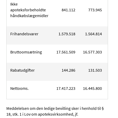
Ikke
apoteksforbeholdte
841.112
773.945
8
håndkøbslægemidler
Frihandelsvarer
1.579.518
1.564.814
1.6
Bruttoomsætning
17.561.509
16.577.303
16.9
Rabatudgifter
144.286
131.503
1
Nettooms.
17.417.223
16.445.800
16.8
Meddelelsen om den ledige bevilling sker i henhold til §
18, stk. 1 i Lov om apoteksvirksomhed, jf.