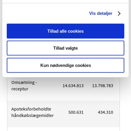
358.894
355.360
3
enkeltpersoner
Vis detaljer
Distributionsenheder af Apoteket Friheden, Hvidovre
Tillad alle cookies
(alle beløb er ekskl. moms)
Tillad valgte
Brøndby Strand
2012
2013
2
Apoteksfilial
Kun nødvendige cookies
Omsætning -
14.634.813
13.798.783
14.0
receptur
Apoteksforbeholdte
500.631
434.310
3
håndkøbslægemidler