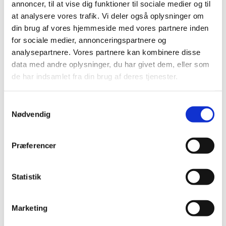
annoncer, til at vise dig funktioner til sociale medier og til
at analysere vores trafik. Vi deler også oplysninger om
Bruttoomsætning*
64.849.489
61.704.004
61.6
din brug af vores hjemmeside med vores partnere inden
for sociale medier, annonceringspartnere og
analysepartnere. Vores partnere kan kombinere disse
Rabatudgifter
532.805
489.482
4
data med andre oplysninger, du har givet dem, eller som
de har indsamlet fra din brug af deres tjenester.
Nettoomsætning
64.316.684
61.214.522
61.1
Samtykkevalg
Nødvendig
Leverancer til
0
0
sygehuse m.v. (kr.)
Præferencer
Dyrlægepakninger
Statistik
701.415
775.727
1.0
(kr.)
Marketing
Antal pakninger til