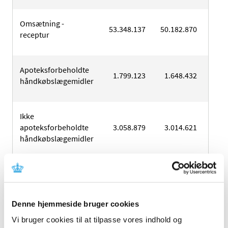
Omsætning -
53.348.137
50.182.870
50.5
receptur
Apoteksforbeholdte
1.799.123
1.648.432
1.1
håndkøbslægemidler
Ikke
apoteksforbeholdte
3.058.879
3.014.621
2.9
håndkøbslægemidler
Frihandelsvarer
6.326.598
6.523.022
6.6
Denne hjemmeside bruger cookies
Andre
316.752
335.059
3
driftsindtægter
Vi bruger cookies til at tilpasse vores indhold og