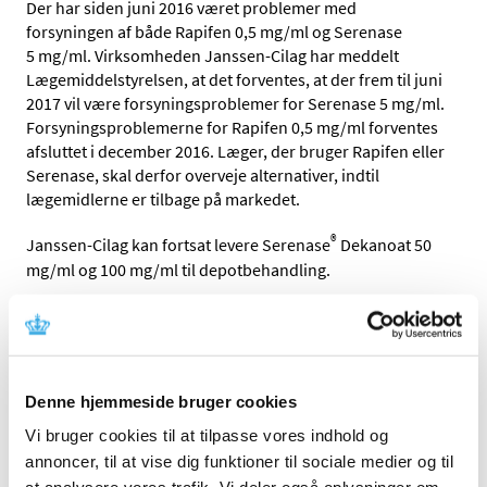
Der har siden juni 2016 været problemer med
forsyningen af både Rapifen 0,5 mg/ml og Serenase
5 mg/ml. Virksomheden Janssen-Cilag har meddelt
Lægemiddelstyrelsen, at det forventes, at der frem til juni
2017 vil være forsyningsproblemer for Serenase 5 mg/ml.
Forsyningsproblemerne for Rapifen 0,5 mg/ml forventes
afsluttet i december 2016. Læger, der bruger Rapifen eller
Serenase, skal derfor overveje alternativer, indtil
lægemidlerne er tilbage på markedet.
®
Janssen-Cilag kan fortsat levere Serenase
Dekanoat 50
mg/ml og 100 mg/ml til depotbehandling.
Fakta om Rapifen 0,5 mg/ml og Serenase
5 mg/ml
Rapifen (alfentanil) er et syntetisk morfinlignende
Denne hjemmeside bruger cookies
smertestillende lægemiddel, som bl.a. anvendes ved
kortvarige kirurgiske og diagnostiske indgreb.
Vi bruger cookies til at tilpasse vores indhold og
annoncer, til at vise dig funktioner til sociale medier og til
Serenase (haloperidol) er et 1. generations lavdosis-