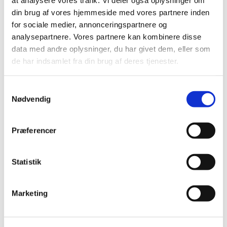
at analysere vores trafik. Vi deler også oplysninger om
antipsykotikum med ringe sedativ effekt, der anvendes
din brug af vores hjemmeside med vores partnere inden
ved skizofreni og andre psykotiske tilstande.
for sociale medier, annonceringspartnere og
Injektionsbehandling kan være indiceret ved akutte
analysepartnere. Vores partnere kan kombinere disse
psykotiske tilstande.
data med andre oplysninger, du har givet dem, eller som
de har indsamlet fra din brug af deres tjenester.
Kontakt til Janssen-Cilag
Janssen-Cilags kundecenter, Medical Information and
Samtykkevalg
Customer Service:
Nødvendig
E-mail:
Send en mail
eller telefon 4594 8282
Præferencer
Kontakt
Statistik
Lægemiddelstyrelsen
4488 9566
Marketing