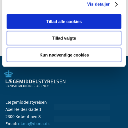
Relateret indhold
Vis detaljer
Indberetningspligt ved forsyningsvanskeligheder med
lægemidler
Tillad alle cookies
Tillad valgte
Kun nødvendige cookies
Lægemiddelstyrelsen
Axel Heides Gade 1
2300 København S
Email:
dkma@dkma.dk