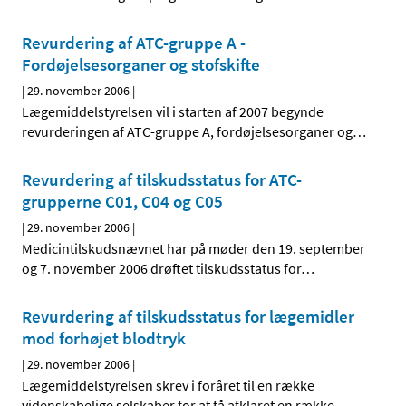
Revurdering af ATC-gruppe A -
Fordøjelsesorganer og stofskifte
|
29. november 2006
|
Lægemiddelstyrelsen vil i starten af 2007 begynde
revurderingen af ATC-gruppe A, fordøjelsesorganer og
…
Revurdering af tilskudsstatus for ATC-
grupperne C01, C04 og C05
|
29. november 2006
|
Medicintilskudsnævnet har på møder den 19. september
og 7. november 2006 drøftet tilskudsstatus for
…
Revurdering af tilskudsstatus for lægemidler
mod forhøjet blodtryk
|
29. november 2006
|
Lægemiddelstyrelsen skrev i foråret til en række
videnskabelige selskaber for at få afklaret en række
…