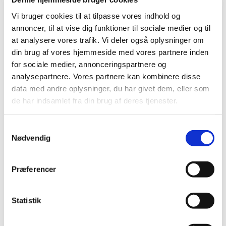
Revurdering af de resterende undergrupper i
Vi bruger cookies til at tilpasse vores indhold og
ATC-gruppe C
annoncer, til at vise dig funktioner til sociale medier og til
at analysere vores trafik. Vi deler også oplysninger om
|
4. juli 2006
|
din brug af vores hjemmeside med vores partnere inden
Lægemiddelstyrelsen har tidligere informeret
for sociale medier, annonceringspartnere og
virksomheder og en række videnskabelige selskaber
…
analysepartnere. Vores partnere kan kombinere disse
data med andre oplysninger, du har givet dem, eller som
Brev til videnskabelige selskaber om
de har indsamlet fra din brug af deres tjenester.
blodtryksbehandling
|
7. marts 2006
|
Samtykkevalg
Som et led i arbejdet med revurdering af lægemidlers
Nødvendig
tilskudsstatus er Lægemiddelstyrelsen begyndt at se på
…
Præferencer
Alle (2506)
TID
Statistik
2026 (84)
2025 (158)