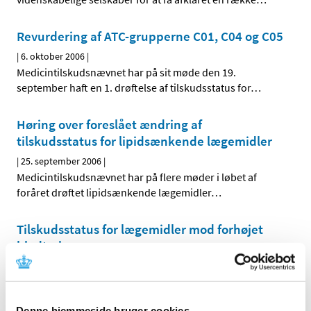
Revurdering af ATC-grupperne C01, C04 og C05
|
6. oktober 2006
|
Medicintilskudsnævnet har på sit møde den 19.
september haft en 1. drøftelse af tilskudsstatus for
…
Høring over foreslået ændring af
tilskudsstatus for lipidsænkende lægemidler
|
25. september 2006
|
Medicintilskudsnævnet har på flere møder i løbet af
foråret drøftet lipidsænkende lægemidler
…
Tilskudsstatus for lægemidler mod forhøjet
blodtryk
|
4. juli 2006
|
Lægemiddelstyrelsen skrev den 6. marts 2006 til en
række videnskabelige selskaber for at få afklaret en
…
Denne hjemmeside bruger cookies