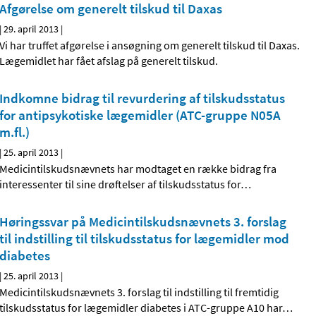
Afgørelse om generelt tilskud til Daxas
|
29. april 2013
|
Vi har truffet afgørelse i ansøgning om generelt tilskud til Daxas.
Lægemidlet har fået afslag på generelt tilskud.
Indkomne bidrag til revurdering af tilskudsstatus
for antipsykotiske lægemidler (ATC-gruppe N05A
m.fl.)
|
25. april 2013
|
Medicintilskudsnævnets har modtaget en række bidrag fra
interessenter til sine drøftelser af tilskudsstatus for
…
Høringssvar på Medicintilskuds­nævnets 3. forslag
til indstilling til tilskudsstatus for lægemidler mod
diabetes
|
25. april 2013
|
Medicintilskudsnævnets 3. forslag til indstilling til fremtidig
tilskudsstatus for lægemidler diabetes i ATC-gruppe A10 har
…