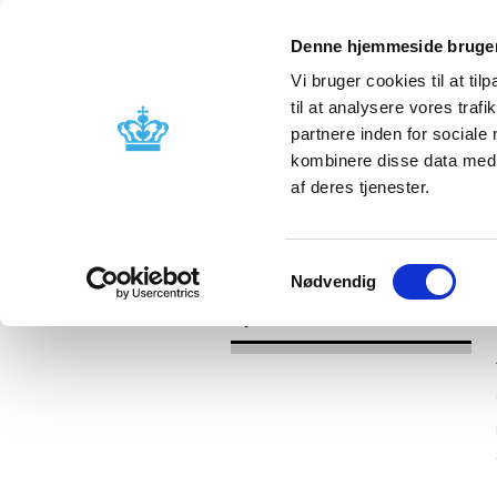
Denne hjemmeside bruger
Vi bruger cookies til at til
til at analysere vores tra
partnere inden for sociale
Godkendelse og
Bivirkninger
kombinere disse data med a
kontrol
produktinfo
af deres tjenester.
/
Nyheder
2017
Samtykkevalg
Nødvendig
Nyheder