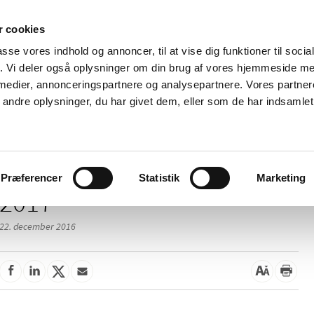
 cookies
passe vores indhold og annoncer, til at vise dig funktioner til soci
Nyheder
Om os
Kontakt
fik. Vi deler også oplysninger om din brug af vores hjemmeside m
 medier, annonceringspartnere og analysepartnere. Vores partne
 og
Tilskud og
Apoteker og salg af
Me
ndre oplysninger, du har givet dem, eller som de har indsamlet 
rmation
priser
medicin
ud
Præferencer
Statistik
Marketing
2017
22. december 2016