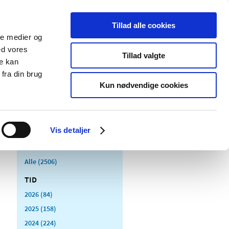
Tillad alle cookies
ale medier og
Udgivelser
Cookies
ed vores
Tillad valgte
re kan
dicinsk
Særlige
fra din brug
styr
produktområder
Kun nødvendige cookies
Vis detaljer
Alle (2506)
TID
2026 (84)
2025 (158)
2024 (224)