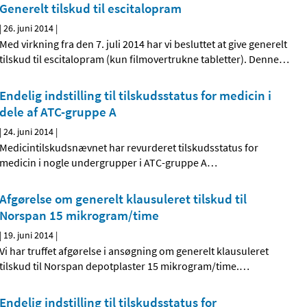
Generelt tilskud til escitalopram
|
26. juni 2014
|
Med virkning fra den 7. juli 2014 har vi besluttet at give generelt
tilskud til escitalopram (kun filmovertrukne tabletter). Denne
…
Endelig indstilling til tilskudsstatus for medicin i
dele af ATC-gruppe A
|
24. juni 2014
|
Medicintilskudsnævnet har revurderet tilskudsstatus for
medicin i nogle undergrupper i ATC-gruppe A
…
Afgørelse om generelt klausuleret tilskud til
Norspan 15 mikrogram/time
|
19. juni 2014
|
Vi har truffet afgørelse i ansøgning om generelt klausuleret
tilskud til Norspan depotplaster 15 mikrogram/time.
…
Endelig indstilling til tilskudsstatus for