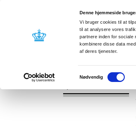
Denne hjemmeside bruger
Vi bruger cookies til at til
til at analysere vores tra
partnere inden for sociale
Godkendelse og
Bivirkninger
kombinere disse data med a
kontrol
produktinfo
af deres tjenester.
/
Nyheder
2017
Samtykkevalg
Nødvendig
Nyheder