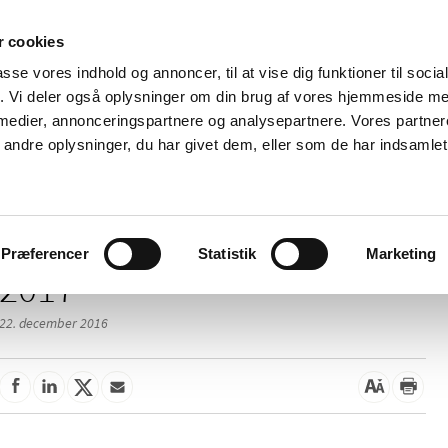
 cookies
passe vores indhold og annoncer, til at vise dig funktioner til soci
Nyheder
Om os
Kontakt
fik. Vi deler også oplysninger om din brug af vores hjemmeside m
 medier, annonceringspartnere og analysepartnere. Vores partne
 og
Tilskud og
Apoteker og salg af
Me
ndre oplysninger, du har givet dem, eller som de har indsamlet 
rmation
priser
medicin
ud
Præferencer
Statistik
Marketing
2017
22. december 2016