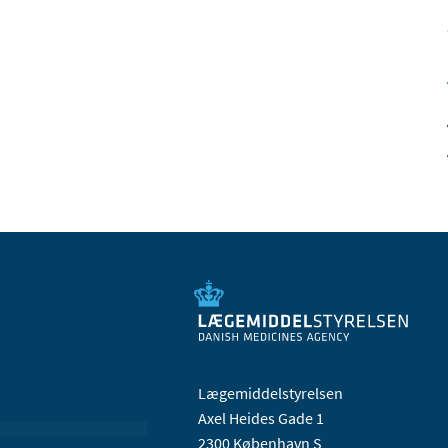
Lægemiddelstyrelsen
Axel Heides Gade 1
2300 København S