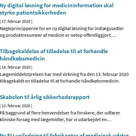
Ny digital løsning for medicininformation skal
styrke patientsikkerheden
|
17. februar 2020
|
Nøgleprincipperne for en ny digital løsning for indlægssedler
og produktresumeer af medicin er netop offentliggjort.
…
Tilbagekaldelse af tilladelse til at forhandle
håndkøbsmedicin
|
14. februar 2020
|
Lægemiddelstyrelsen har med virkning fra den 13. februar 2020
tilbagekaldt en tilladelse til at forhandle håndkøbsmedicin.
Skabelon til årlig sikkerhedsrapport
|
12. februar 2020
|
På baggrund af flere henvendelser fra forskere, der udfører
kliniske forsøg med lægemidler, har vi udarbejdet en
…
Ny EU-vejledning til fabrikanter af medicinsk udstyr