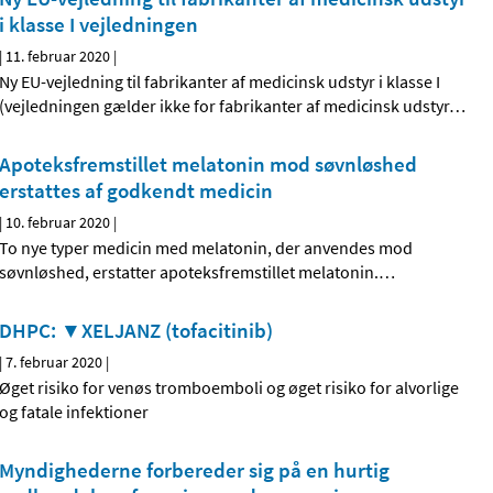
i klasse I vejledningen
|
11. februar 2020
|
Ny EU-vejledning til fabrikanter af medicinsk udstyr i klasse I
(vejledningen gælder ikke for fabrikanter af medicinsk udstyr
…
Apoteksfremstillet melatonin mod søvnløshed
erstattes af godkendt medicin
|
10. februar 2020
|
To nye typer medicin med melatonin, der anvendes mod
søvnløshed, erstatter apoteksfremstillet melatonin.
…
DHPC: ▼XELJANZ (tofacitinib)
|
7. februar 2020
|
Øget risiko for venøs tromboemboli og øget risiko for alvorlige
og fatale infektioner
Myndighederne forbereder sig på en hurtig