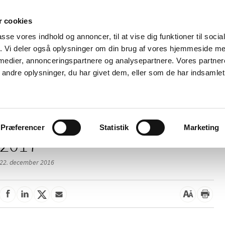
 cookies
passe vores indhold og annoncer, til at vise dig funktioner til soci
Nyheder
Om os
Kontakt
fik. Vi deler også oplysninger om din brug af vores hjemmeside m
 medier, annonceringspartnere og analysepartnere. Vores partne
 og
Tilskud og
Apoteker og salg af
Me
ndre oplysninger, du har givet dem, eller som de har indsamlet 
rmation
priser
medicin
ud
Præferencer
Statistik
Marketing
2017
22. december 2016