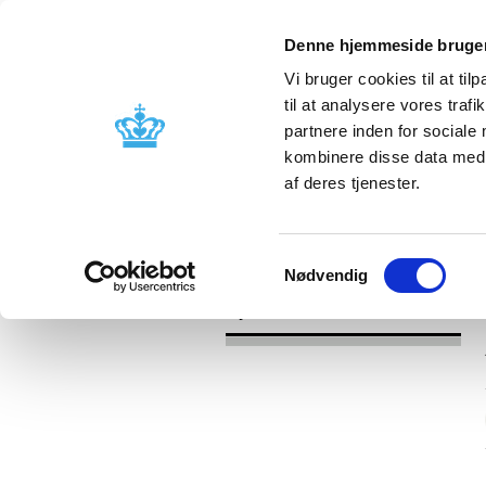
Denne hjemmeside bruger
Vi bruger cookies til at til
til at analysere vores tra
partnere inden for sociale
Godkendelse og
Bivirkninger
kombinere disse data med a
kontrol
produktinfo
af deres tjenester.
/
Nyheder
2017
Samtykkevalg
Nødvendig
Nyheder