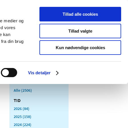
Tillad alle cookies
ale medier og
Udgivelser
Cookies
ed vores
Tillad valgte
re kan
dicinsk
Særlige
fra din brug
styr
produktområder
Kun nødvendige cookies
Vis detaljer
Alle (2506)
TID
2026 (84)
2025 (158)
2024 (224)