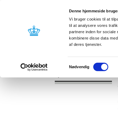
Denne hjemmeside bruger
Vi bruger cookies til at til
til at analysere vores tra
partnere inden for sociale
Godkendelse og
Bivirkninger
kombinere disse data med a
kontrol
produktinfo
af deres tjenester.
/
Nyheder
2017
Samtykkevalg
Nødvendig
Nyheder