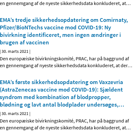
en gennemgang af de nyeste sikkerhedsdata konkluderet, at
…
EMA’s tredje sikkerhedsopdatering om Comirnaty,
Pfizer/BioNTechs vaccine mod COVID-19: Ny
bivirkning identificeret, men ingen ændringer i
brugen af vaccinen
|
30. marts 2021
|
Den europæiske bivirkningskomité, PRAC, har på baggrund af
en gennemgang af nyeste sikkerhedsdata konkluderet, at der
…
EMA’s første sikkerhedsopdatering om Vaxzevria
(AstraZenecas vaccine mod COVID-19): Sjældent
syndrom med kombination af blodpropper,
blødning og lavt antal blodplader undersøges,
…
|
30. marts 2021
|
Den europæiske bivirkningskomité, PRAC, har på baggrund af
en gennemgang af de nyeste sikkerhedsdata konkluderet, at
…