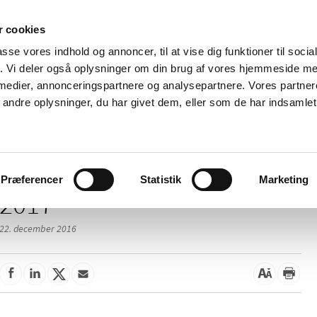
 cookies
passe vores indhold og annoncer, til at vise dig funktioner til soci
Nyheder
Om os
Kontakt
fik. Vi deler også oplysninger om din brug af vores hjemmeside m
 medier, annonceringspartnere og analysepartnere. Vores partne
 og
Tilskud og
Apoteker og salg af
Me
ndre oplysninger, du har givet dem, eller som de har indsamlet 
rmation
priser
medicin
ud
Præferencer
Statistik
Marketing
2017
22. december 2016