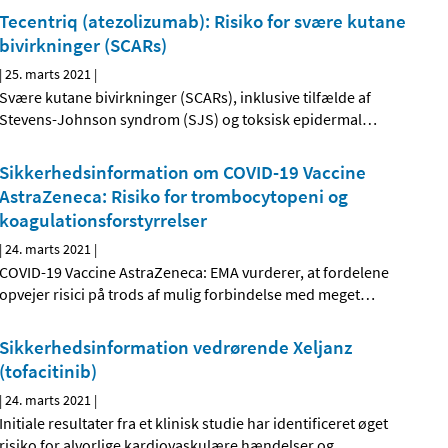
Tecentriq (atezolizumab): Risiko for svære kutane
bivirkninger (SCARs)
|
25. marts 2021
|
Svære kutane bivirkninger (SCARs), inklusive tilfælde af
Stevens-Johnson syndrom (SJS) og toksisk epidermal
…
Sikkerhedsinformation om COVID-19 Vaccine
AstraZeneca: Risiko for trombocytopeni og
koagulationsforstyrrelser
|
24. marts 2021
|
COVID-19 Vaccine AstraZeneca: EMA vurderer, at fordelene
opvejer risici på trods af mulig forbindelse med meget
…
Sikkerhedsinformation vedrørende Xeljanz
(tofacitinib)
|
24. marts 2021
|
Initiale resultater fra et klinisk studie har identificeret øget
risiko for alvorlige kardiovaskulære hændelser og
…