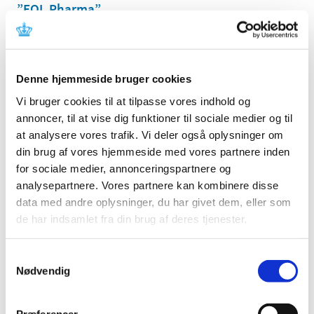
”EQL Pharma”
|
7. september 2021
|
Der er i øjeblikket problemer med forsyningen af
Prednisolon ”EQL Pharma” 2,5 mg tabletter fra EQL
…
Denne hjemmeside bruger cookies
EMA vurderer ansøgning om booster-
Vi bruger cookies til at tilpasse vores indhold og
vaccination fra Pfizer/BioNTech
annoncer, til at vise dig funktioner til sociale medier og til
at analysere vores trafik. Vi deler også oplysninger om
|
6. september 2021
|
Det europæiske lægemiddelagentur EMA er begyndt at
din brug af vores hjemmeside med vores partnere inden
vurdere data fra Pfizer/BioNTech med henblik på en
…
for sociale medier, annonceringspartnere og
analysepartnere. Vores partnere kan kombinere disse
Forsyningsvanskeligheder for Caverject Dual
data med andre oplysninger, du har givet dem, eller som
de har indsamlet fra din brug af deres tjenester.
|
6. september 2021
|
Der er i øjeblikket problemer med forsyningen af
Caverject Dual 20 mikrogram pulver og solvens til
…
Samtykkevalg
Nødvendig
Bevilling til at drive Christianshavns Apotek
|
6. september 2021
|