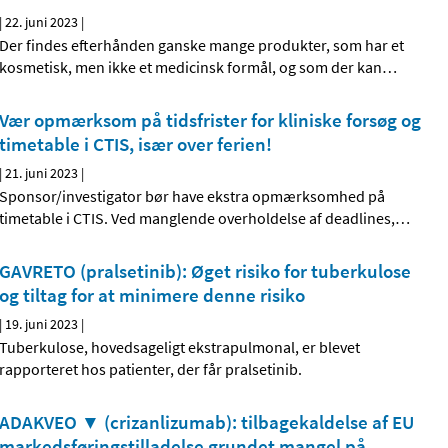
|
22. juni 2023
|
Der findes efterhånden ganske mange produkter, som har et
kosmetisk, men ikke et medicinsk formål, og som der kan
…
Vær opmærksom på tidsfrister for kliniske forsøg og
timetable i CTIS, især over ferien!
|
21. juni 2023
|
Sponsor/investigator bør have ekstra opmærksomhed på
timetable i CTIS. Ved manglende overholdelse af deadlines,
…
GAVRETO (pralsetinib): Øget risiko for tuberkulose
og tiltag for at minimere denne risiko
|
19. juni 2023
|
Tuberkulose, hovedsageligt ekstrapulmonal, er blevet
rapporteret hos patienter, der får pralsetinib.
ADAKVEO ▼ (crizanlizumab): tilbagekaldelse af EU
markedsføringstilladelse grundet mangel på