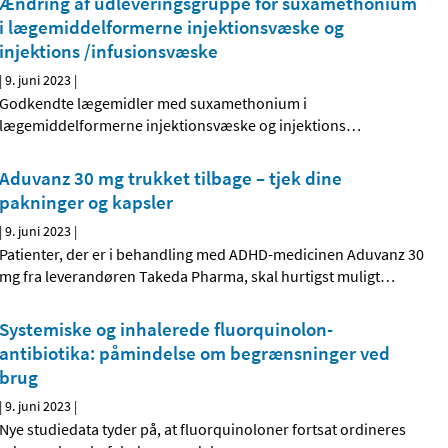
Ændring af udleveringsgruppe for suxamethonium
i lægemiddelformerne injektionsvæske og
injektions /infusionsvæske
|
9. juni 2023
|
Godkendte lægemidler med suxamethonium i
lægemiddelformerne injektionsvæske og injektions
…
Aduvanz 30 mg trukket tilbage – tjek dine
pakninger og kapsler
|
9. juni 2023
|
Patienter, der er i behandling med ADHD-medicinen Aduvanz 30
mg fra leverandøren Takeda Pharma, skal hurtigst muligt
…
Systemiske og inhalerede fluorquinolon-
antibiotika: påmindelse om begrænsninger ved
brug
|
9. juni 2023
|
Nye studiedata tyder på, at fluorquinoloner fortsat ordineres