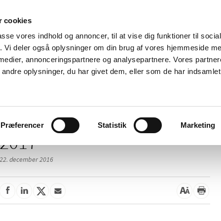
 cookies
passe vores indhold og annoncer, til at vise dig funktioner til soci
Nyheder
Om os
Kontakt
fik. Vi deler også oplysninger om din brug af vores hjemmeside m
 medier, annonceringspartnere og analysepartnere. Vores partne
 og
Tilskud og
Apoteker og salg af
Me
ndre oplysninger, du har givet dem, eller som de har indsamlet 
rmation
priser
medicin
ud
Præferencer
Statistik
Marketing
2017
22. december 2016