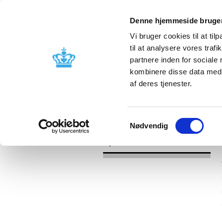
Denne hjemmeside bruger
Vi bruger cookies til at til
til at analysere vores tra
partnere inden for sociale
Godkendelse og
Bivirkninger
kombinere disse data med a
kontrol
produktinfo
af deres tjenester.
/
Nyheder
2017
Samtykkevalg
Nødvendig
Nyheder