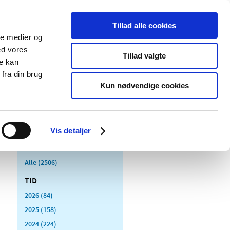
Tillad alle cookies
ale medier og
Udgivelser
Cookies
ed vores
Tillad valgte
re kan
dicinsk
Særlige
fra din brug
styr
produktområder
Kun nødvendige cookies
Vis detaljer
Alle (2506)
TID
2026 (84)
2025 (158)
2024 (224)