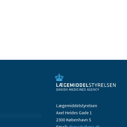
Lægemiddelstyrelsen
Axel Heides Gade 1
2300 København S
Email:
dkma@dkma.dk