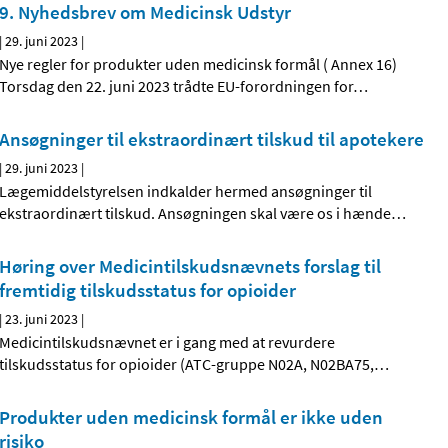
9. Nyhedsbrev om Medicinsk Udstyr
|
29. juni 2023
|
Nye regler for produkter uden medicinsk formål ( Annex 16)
Torsdag den 22. juni 2023 trådte EU-forordningen for
…
Ansøgninger til ekstraordinært tilskud til apotekere
|
29. juni 2023
|
Lægemiddelstyrelsen indkalder hermed ansøgninger til
ekstraordinært tilskud. Ansøgningen skal være os i hænde
…
Høring over Medicintilskudsnævnets forslag til
fremtidig tilskudsstatus for opioider
|
23. juni 2023
|
Medicintilskudsnævnet er i gang med at revurdere
tilskudsstatus for opioider (ATC-gruppe N02A, N02BA75,
…
Produkter uden medicinsk formål er ikke uden
risiko