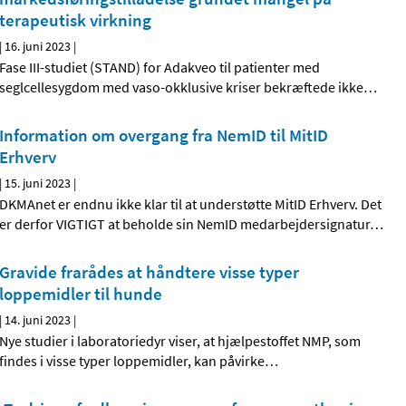
terapeutisk virkning
|
16. juni 2023
|
Fase III-studiet (STAND) for Adakveo til patienter med
seglcellesygdom med vaso-okklusive kriser bekræftede ikke
…
Information om overgang fra NemID til MitID
Erhverv
|
15. juni 2023
|
DKMAnet er endnu ikke klar til at understøtte MitID Erhverv. Det
er derfor VIGTIGT at beholde sin NemID medarbejdersignatur
…
Gravide frarådes at håndtere visse typer
loppemidler til hunde
|
14. juni 2023
|
Nye studier i laboratoriedyr viser, at hjælpestoffet NMP, som
findes i visse typer loppemidler, kan påvirke
…