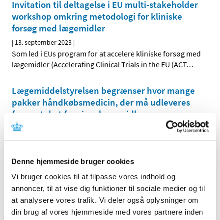
Invitation til deltagelse i EU multi-stakeholder
workshop omkring metodologi for kliniske
forsøg med lægemidler
|
13. september 2023
|
Som led i EUs program for at accelere kliniske forsøg med
lægemidler (Accelerating Clinical Trials in the EU (ACT
…
Lægemiddelstyrelsen begrænser hvor mange
pakker håndkøbsmedicin, der må udleveres
fra apoteket for visse lægemidler
|
12. september 2023
|
Fremover kan kunder på apoteket højst købe to pakker
håndkøbsmedicin om dagen, når man køber visse typer
…
Denne hjemmeside bruger cookies
EU-kommissionen har godkendt den nye
Vi bruger cookies til at tilpasse vores indhold og
variantopdaterede vaccine imod covid-19
annoncer, til at vise dig funktioner til sociale medier og til
at analysere vores trafik. Vi deler også oplysninger om
|
11. september 2023
|
din brug af vores hjemmeside med vores partnere inden
Efter indstilling fra Det Europæiske Lægemiddelagentur