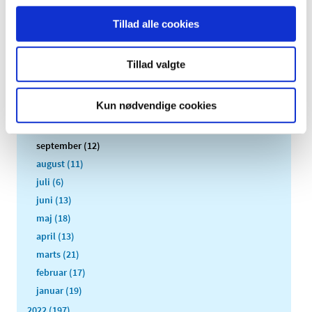
2026 (84)
Tillad alle cookies
2025 (158)
2024 (224)
Tillad valgte
2023 (195)
december (19)
Kun nødvendige cookies
november (30)
oktober (16)
september (12)
august (11)
juli (6)
juni (13)
maj (18)
april (13)
marts (21)
februar (17)
januar (19)
2022 (197)