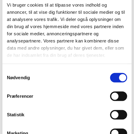
2018 (150)
Vi bruger cookies til at tilpasse vores indhold og
2017 (167)
annoncer, til at vise dig funktioner til sociale medier og til
2016 (167)
at analysere vores trafik. Vi deler også oplysninger om
din brug af vores hjemmeside med vores partnere inden
2015 (33)
for sociale medier, annonceringspartnere og
2014 (44)
analysepartnere. Vores partnere kan kombinere disse
december (3)
data med andre oplysninger, du har givet dem, eller som
november (3)
de har indsamlet fra din brug af deres tjenester.
oktober (1)
september (7)
Samtykkevalg
august (4)
Nødvendig
juli (2)
juni (8)
Præferencer
maj (2)
april (2)
marts (3)
Statistik
februar (6)
januar (3)
Marketing