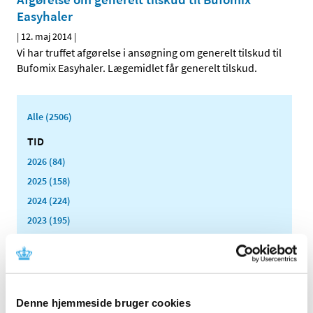
Easyhaler
|
12. maj 2014
|
Vi har truffet afgørelse i ansøgning om generelt tilskud til
Bufomix Easyhaler. Lægemidlet får generelt tilskud.
Alle (2506)
TID
2026 (84)
2025 (158)
2024 (224)
2023 (195)
2022 (197)
2021 (516)
2020 (263)
2019 (159)
Denne hjemmeside bruger cookies